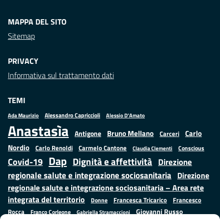
MAPPA DEL SITO
Sitemap
PRIVACY
Informativa sul trattamento dati
TEMI
Alessandro Capriccioli
Alessio D'Amato
Ada Maurizio
Anastasìa
Bruno Mellano
Carlo
Antigone
Carceri
Nordio
Carlo Renoldi
Carmelo Cantone
Conscious
Claudia Clementi
Dap
Dignità e affettività
Covid-19
Direzione
regionale salute e integrazione sociosanitaria
Direzione
regionale salute e integrazione sociosanitaria – Area rete
integrata del territorio
Francesco
Francesca Tricarico
Donne
Giovanni Russo
Rocca
Franco Corleone
Gabriella Stramaccioni