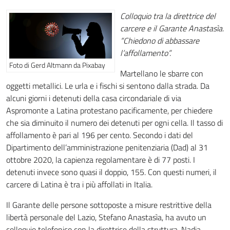
Colloquio tra la direttrice del
carcere e il Garante Anastasìa.
“Chiedono di abbassare
l’affollamento”.
Foto di Gerd Altmann da Pixabay
Martellano le sbarre con
oggetti metallici. Le urla e i fischi si sentono dalla strada. Da
alcuni giorni i detenuti della casa circondariale di via
Aspromonte a Latina protestano pacificamente, per chiedere
che sia diminuito il numero dei detenuti per ogni cella. Il tasso di
affollamento è pari al 196 per cento. Secondo i dati del
Dipartimento dell’amministrazione penitenziaria (Dad) al 31
ottobre 2020, la capienza regolamentare è di 77 posti. I
detenuti invece sono quasi il doppio, 155. Con questi numeri, il
carcere di Latina è tra i più affollati in Italia.
Il Garante delle persone sottoposte a misure restrittive della
libertà personale del Lazio, Stefano Anastasìa, ha avuto un
colloquio telefonico con la direttrice della struttura, Nadia