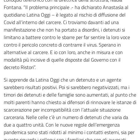
Fontana. “Il problema principale .- ha dichiarato Anastasìa al
quotidiano Latina Oggi – è legato al rischio di diffusione del
Covid all’interno del carcere. Ci troviamo davanti ad una
manifestazione che non ha portato a disordini, i detenuti si
limitano a battere contro le sbarre per far sentire la loro voce
contro il pericolo concreto di contrarre il virus. Sperano in
alternative al carcere. E io con loro, anche in misura e con
modalità più incisive di quelle disposte dal Governo con il
decreto Ristori”.
Si apprende da Latina Oggi che un detenuto e un agente
sarebbero risultati positivi. Poi si sarebbero negativizzati, ma i
timori dei detenuti e delle famiglie sono aumentati, al punto che
molti parenti hanno chiesto ai difensori di rinnovare le istanze di
scarcerazione per incompatibilità con l’attuale situazione
carceraria. Nelle celle c’è un numero di detenuti che varia da
due a quattro unità. Con le nuove regole dell’emergenza
pandemica sono stati ridotti al minimo i contatti esterni, sia per
quanto riguarda i colloqui con i familiari che con gli avvocati