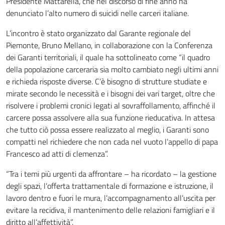
Presidente Mattarella, che nel discorso di fine anno ha
denunciato l’alto numero di suicidi nelle carceri italiane.
L’incontro è stato organizzato dal Garante regionale del
Piemonte, Bruno Mellano, in collaborazione con la Conferenza
dei Garanti territoriali, il quale ha sottolineato come “il quadro
della popolazione carceraria sia molto cambiato negli ultimi anni
e richieda risposte diverse. C’è bisogno di strutture studiate e
mirate secondo le necessità e i bisogni dei vari target, oltre che
risolvere i problemi cronici legati al sovraffollamento, affinché il
carcere possa assolvere alla sua funzione rieducativa. In attesa
che tutto ciò possa essere realizzato al meglio, i Garanti sono
compatti nel richiedere che non cada nel vuoto l’appello di papa
Francesco ad atti di clemenza”.
“Tra i temi più urgenti da affrontare – ha ricordato – la gestione
degli spazi, l’offerta trattamentale di formazione e istruzione, il
lavoro dentro e fuori le mura, l’accompagnamento all’uscita per
evitare la recidiva, il mantenimento delle relazioni famigliari e il
diritto all’affettività”.