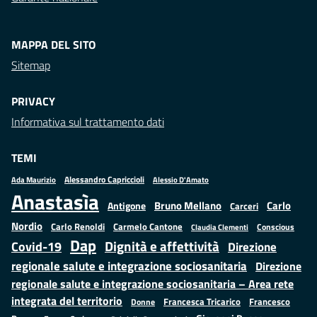
MAPPA DEL SITO
Sitemap
PRIVACY
Informativa sul trattamento dati
TEMI
Alessandro Capriccioli
Alessio D'Amato
Ada Maurizio
Anastasìa
Bruno Mellano
Carlo
Antigone
Carceri
Nordio
Carlo Renoldi
Carmelo Cantone
Conscious
Claudia Clementi
Dap
Dignità e affettività
Covid-19
Direzione
regionale salute e integrazione sociosanitaria
Direzione
regionale salute e integrazione sociosanitaria – Area rete
integrata del territorio
Francesco
Francesca Tricarico
Donne