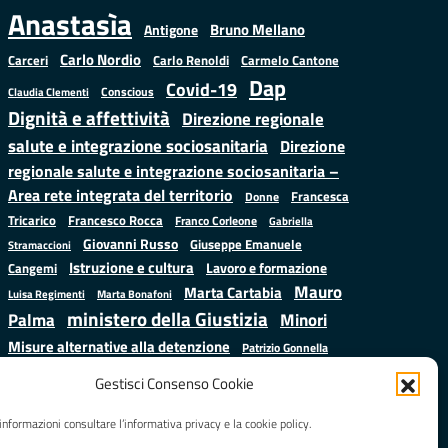
Anastasìa
Bruno Mellano
Antigone
Carlo Nordio
Carlo Renoldi
Carmelo Cantone
Carceri
Dap
Covid-19
Conscious
Claudia Clementi
Dignità e affettività
Direzione regionale
salute e integrazione sociosanitaria
Direzione
regionale salute e integrazione sociosanitaria –
Area rete integrata del territorio
Francesca
Donne
Francesco Rocca
Tricarico
Franco Corleone
Gabriella
Giovanni Russo
Giuseppe Emanuele
Stramaccioni
Istruzione e cultura
Lavoro e formazione
Cangemi
Mauro
Marta Cartabia
Luisa Regimenti
Marta Bonafoni
ministero della Giustizia
Palma
Minori
Misure alternative alla detenzione
Patrizio Gonnella
Salute
Prap
Rebibbia
Regione Lazio
Roberto Monteforte
Gestisci Consenso Cookie
Samuele Ciambriello
Sergio
Sarah Grieco
Situazione in numeri
informazioni consultare l’informativa privacy e la cookie policy.
Mattarella
Stefano