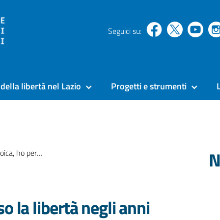
Seguici su:
della libertà nel Lazio
Progetti e strumenti
N
egli anni più belli della mia vita
o la libertà negli anni