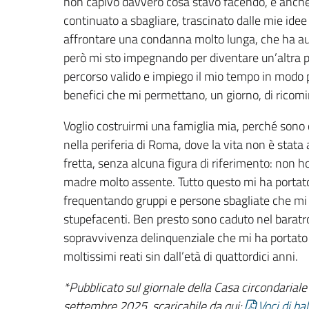
non capivo davvero cosa stavo facendo, e anche d
continuato a sbagliare, trascinato dalle mie idee
affrontare una condanna molto lunga, che ha a
però mi sto impegnando per diventare un’altra 
percorso valido e impiego il mio tempo in modo pos
benefici che mi permettano, un giorno, di ricomin
Voglio costruirmi una famiglia mia, perché sono
nella periferia di Roma, dove la vita non è stata
fretta, senza alcuna figura di riferimento: non 
madre molto assente. Tutto questo mi ha portato
frequentando gruppi e persone sbagliate che mi
stupefacenti. Ben presto sono caduto nel baratr
sopravvivenza delinquenziale che mi ha portato
moltissimi reati sin dall’età di quattordici anni.
*Pubblicato sul giornale della Casa circondariale d
settembre 2025, scaricabile da qui:
Voci di ba