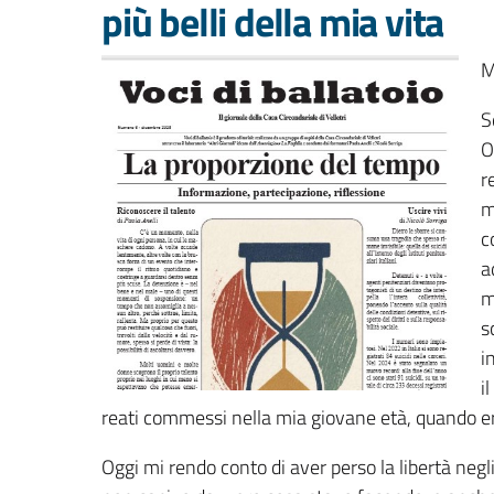
più belli della mia vita
M
S
O
r
m
c
a
m
s
i
i
reati commessi nella mia giovane età, quando 
Oggi mi rendo conto di aver perso la libertà negli