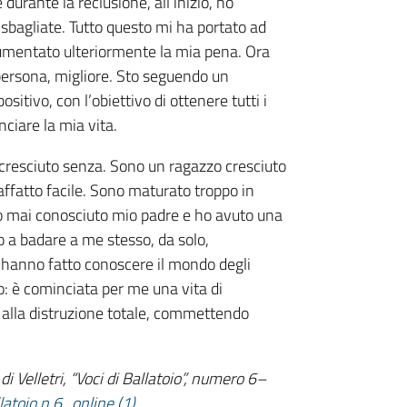
urante la reclusione, all’inizio, ho
 sbagliate. Tutto questo mi ha portato ad
umentato ulteriormente la mia pena. Ora
persona, migliore. Sto seguendo un
itivo, con l’obiettivo di ottenere tutti i
ciare la mia vita.
 cresciuto senza. Sono un ragazzo cresciuto
 affatto facile. Sono maturato troppo in
ho mai conosciuto mio padre e ho avuto una
 a badare a me stesso, da solo,
 hanno fatto conoscere il mondo degli
o: è cominciata per me una vita di
 alla distruzione totale, commettendo
i Velletri, “Voci di Ballatoio”, numero 6–
llatoio n.6_online (1)