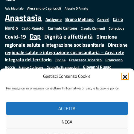
Alessandro Capriccioli
Alessio D'Amato
Ada Maurizio
Anastasìa
Bruno Mellano
Carlo
Antigone
Carceri
Nordio
Carlo Renoldi
Carmelo Cantone
Conscious
Claudia Clementi
Dap
Dignità e affettività
Covid-19
Direzione
regionale salute e integrazione sociosanitaria
Direzione
regionale salute e integrazione sociosanitaria – Area rete
integrata del territorio
Francesco
Francesca Tricarico
Donne
Giovanni Russo
Rocca
Franco Corleone
Gabriella Stramaccioni
Istruzione e cultura
Lavoro e
Giuseppe Emanuele Cangemi
Gestisci Consenso Cookie
Mauro
Marta Cartabia
formazione
Luisa Regimenti
Marta Bonafoni
ministero della Giustizia
Per maggiori informazioni consultare l’informativa privacy e la cookie policy.
Palma
Minori
Misure
alternative alla detenzione
Prap
Patrizio Gonnella
Rebibbia
Salute
Samuele Ciambriello
Regione Lazio
Roberto Monteforte
ACCETTA
Situazione in numeri
Sergio Mattarella
Sarah Grieco
Valentina Calderone
NEGA
Stefano Anastasìa