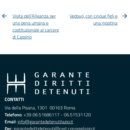
Visita dell’Alleanza per
Vedovo, con cinque figli e
una pena umana e
una nipotina
costituzionale al carcere
di Cassino
CONTATTI
Via della Pisana, 1301 00163 Roma
Telefono
: +39 06.51686117 - 06.51531120
Email
:
info@garantedetenutilazio.it
Pec
:
garantedirittidetenuti@cert.consreglazio.it