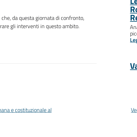
Le
R
R
 che, da questa giornata di confronto,
are gli interventi in questo ambito.
Ana
pic
Le
Va
mana e costituzionale al
Ve