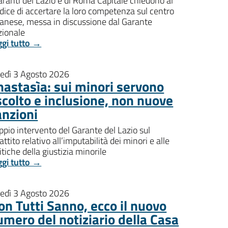
aranti del Lazio e di Roma Capitale chiedono al
dice di accertare la loro competenza sul centro
banese, messa in discussione dal Garante
zionale
ggi tutto →
nedì 3 Agosto 2026
nastasìa: sui minori servono
scolto e inclusione, non nuove
anzioni
pio intervento del Garante del Lazio sul
attito relativo all’imputabilità dei minori e alle
itiche della giustizia minorile
ggi tutto →
nedì 3 Agosto 2026
on Tutti Sanno, ecco il nuovo
umero del notiziario della Casa