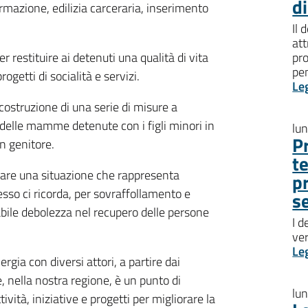
d
ormazione, edilizia carceraria, inserimento
Il 
att
estituire ai detenuti una qualità di vita
pro
pen
ogetti di socialità e servizi.
Le
costruzione di una serie di misure a
e delle mamme detenute con i figli minori in
lu
P
un genitore.
t
nare una situazione che rappresenta
p
pesso ci ricorda, per sovraffollamento e
s
bile debolezza nel recupero delle persone
I d
ve
Le
gia con diversi attori, a partire dai
, nella nostra regione, è un punto di
lu
vità, iniziative e progetti per migliorare la