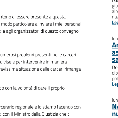
I G
giu
al
entono di essere presente a questa
na
Le
 modo particolare a inviare i miei personali
enti e agli organizzatori di questo convegno.
lu
A
a
umerosi problemi presenti nelle carceri
s
ndivise e per intervenire in maniera
Dop
 gravissima situazione delle carceri rimanga
dib
pol
Le
 con la volontà di dare il proprio
lu
N
rcerario regionale e lo stiamo facendo con
n
 con il Ministro della Giustizia che ci