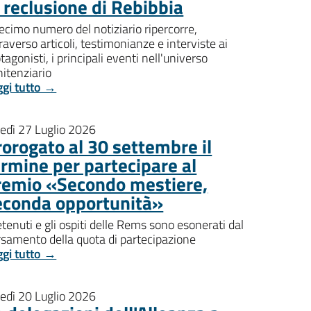
i reclusione di Rebibbia
decimo numero del notiziario ripercorre,
raverso articoli, testimonianze e interviste ai
tagonisti, i principali eventi nell'universo
itenziario
ggi tutto →
nedì 27 Luglio 2026
rorogato al 30 settembre il
ermine per partecipare al
remio «Secondo mestiere,
econda opportunità»
etenuti e gli ospiti delle Rems sono esonerati dal
rsamento della quota di partecipazione
ggi tutto →
nedì 20 Luglio 2026