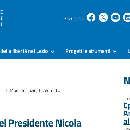
Seguici su:
della libertà nel Lazio
Progetti e strumenti
N
Modello Lazio, il saluto del Presidente Nicola Zingaretti
lu
C
A
del Presidente Nicola
a