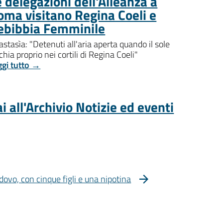
 delegazioni dell'Alleanza a
oma visitano Regina Coeli e
ebibbia Femminile
stasìa: "Detenuti all'aria aperta quando il sole
chia proprio nei cortili di Regina Coeli"
ggi tutto →
i all'Archivio Notizie ed eventi
dovo, con cinque figli e una nipotina