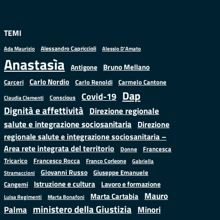
TEMI
Alessandro Capriccioli
Alessio D'Amato
Ada Maurizio
Anastasìa
Bruno Mellano
Antigone
Carlo Nordio
Carlo Renoldi
Carmelo Cantone
Carceri
Dap
Covid-19
Conscious
Claudia Clementi
Dignità e affettività
Direzione regionale
salute e integrazione sociosanitaria
Direzione
regionale salute e integrazione sociosanitaria –
Area rete integrata del territorio
Francesca
Donne
Francesco Rocca
Tricarico
Franco Corleone
Gabriella
Giovanni Russo
Giuseppe Emanuele
Stramaccioni
Istruzione e cultura
Lavoro e formazione
Cangemi
Mauro
Marta Cartabia
Luisa Regimenti
Marta Bonafoni
ministero della Giustizia
Palma
Minori