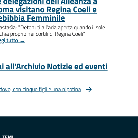
 delegazioni dell'Alleanza a
oma visitano Regina Coeli e
ebibbia Femminile
stasìa: "Detenuti all'aria aperta quando il sole
chia proprio nei cortili di Regina Coeli"
ggi tutto →
i all'Archivio Notizie ed eventi
dovo, con cinque figli e una nipotina
TEMI