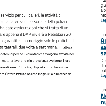
I G
giu
al
vizio per cui, da ieri, le attività di
na
Le
 è la carenza di personale della polizia
ha dato assicurazioni che si tratta di un
e appena il DAP invierà a Rebibbia i 20
lu
A
garantite il pomeriggio solo le pratiche di
a
vità teatrali, due volte a settimana.
In attesa
s
i detenuti
perché
i volontari che svolgono attività nel
Dop
di mattina lavorano e in prevalenza svolgono il loro
dib
ione di lunedì 14 notte, disposta dopo l’evasione di
pol
Le
 l’intero istituto ha reso inagibile la biblioteca del
lu
N
n