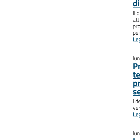
d
Il 
att
pro
pen
Le
lu
P
t
p
s
I d
ve
Le
lu