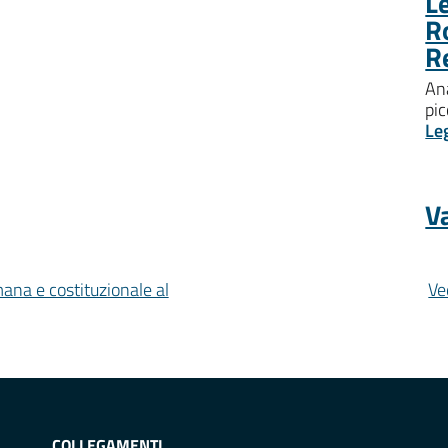
Le
R
R
Ana
pic
Le
Va
mana e costituzionale al
Ve
COLLEGAMENTI