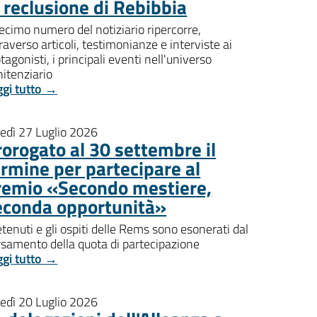
i reclusione di Rebibbia
decimo numero del notiziario ripercorre,
raverso articoli, testimonianze e interviste ai
tagonisti, i principali eventi nell'universo
itenziario
ggi tutto →
nedì 27 Luglio 2026
rorogato al 30 settembre il
ermine per partecipare al
remio «Secondo mestiere,
econda opportunità»
etenuti e gli ospiti delle Rems sono esonerati dal
rsamento della quota di partecipazione
ggi tutto →
nedì 20 Luglio 2026