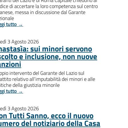
aranti del Lazio e di Roma Capitale chiedono al
dice di accertare la loro competenza sul centro
banese, messa in discussione dal Garante
zionale
ggi tutto →
nedì 3 Agosto 2026
nastasìa: sui minori servono
scolto e inclusione, non nuove
anzioni
pio intervento del Garante del Lazio sul
attito relativo all’imputabilità dei minori e alle
itiche della giustizia minorile
ggi tutto →
nedì 3 Agosto 2026
on Tutti Sanno, ecco il nuovo
umero del notiziario della Casa