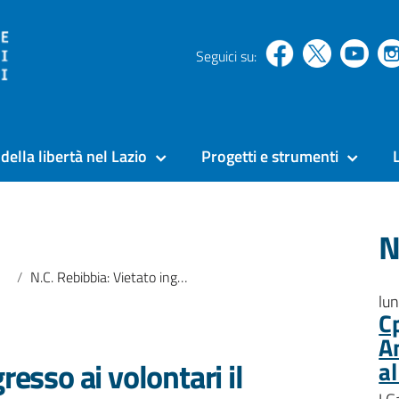
Seguici su:
della libertà nel Lazio
Progetti e strumenti
N
N.C. Rebibbia: Vietato ingresso ai volontari il pomeriggio
lu
C
A
resso ai volontari il
a