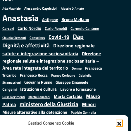
Alessandro Capriccioli
Alessio D'Amato
Ada Maurizio
Anastasìa
Bruno Mellano
Antigone
Carlo Nordio
Carlo Renoldi
Carmelo Cantone
Carceri
Dap
Covid-19
Conscious
Claudia Clementi
Dignità e affettività
Direzione regionale
salute e integrazione sociosanitaria
Direzione
regionale salute e integrazione sociosanitaria –
Area rete integrata del territorio
Francesca
Donne
Francesco Rocca
Tricarico
Franco Corleone
Gabriella
Giovanni Russo
Giuseppe Emanuele
Stramaccioni
Istruzione e cultura
Lavoro e formazione
Cangemi
Mauro
Marta Cartabia
Luisa Regimenti
Marta Bonafoni
ministero della Giustizia
Palma
Minori
Misure alternative alla detenzione
Patrizio Gonnella
Salute
Prap
Rebibbia
Regione Lazio
Roberto Monteforte
Gestisci Consenso Cookie
Samuele Ciambriello
Sergio
Sarah Grieco