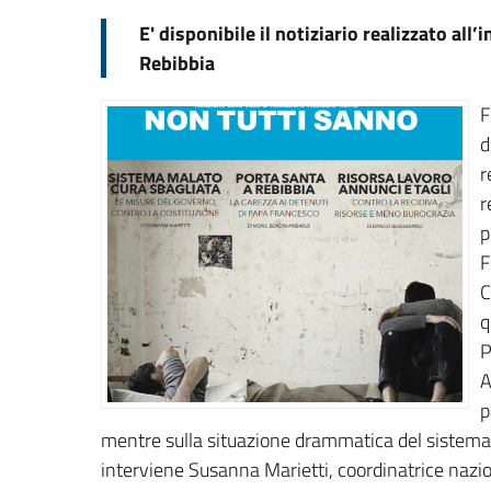
E' disponibile il notiziario realizzato all’
Rebibbia
F
d
r
r
p
F
C
q
P
A
p
mentre sulla situazione drammatica del sistema 
interviene Susanna Marietti, coordinatrice nazio