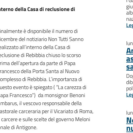
I G
giu
interno della Casa di reclusione di
al
na
Le
inalmente è disponibile il numero di
icembre del notiziario Non Tutti Sanno
lu
ealizzato all’interno della Casa di
A
eclusione di Rebibbia chiuso lo scorso
a
rima dell’apertura da parte di Papa
s
rancesco della Porta Santa al Nuovo
Dop
omplesso di Rebibbia. L’importanza di
dib
uesto evento è spiegato ( “La carezza di
pol
Le
apa Francesco”) da monsignor Benoni
mbarus, il vescovo responsabile della
astorale carceraria per il Vicariato di Roma,
lu
N
carcere e sulle scelte del governo Meloni
n
nale di Antigone.