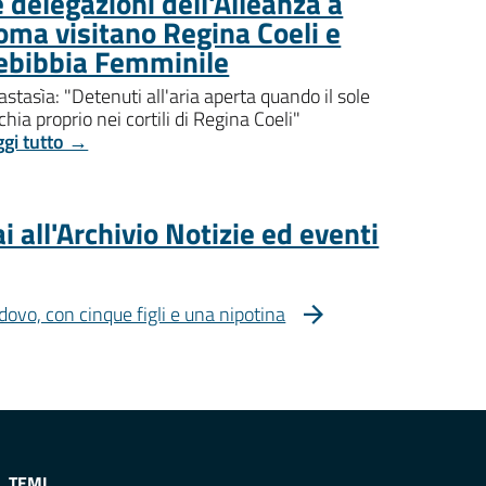
 delegazioni dell'Alleanza a
oma visitano Regina Coeli e
ebibbia Femminile
stasìa: "Detenuti all'aria aperta quando il sole
chia proprio nei cortili di Regina Coeli"
ggi tutto →
i all'Archivio Notizie ed eventi
dovo, con cinque figli e una nipotina
TEMI