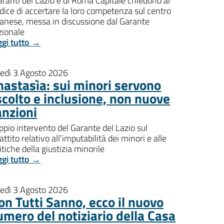
aranti del Lazio e di Roma Capitale chiedono al
dice di accertare la loro competenza sul centro
banese, messa in discussione dal Garante
zionale
ggi tutto →
nedì 3 Agosto 2026
nastasìa: sui minori servono
scolto e inclusione, non nuove
anzioni
pio intervento del Garante del Lazio sul
attito relativo all’imputabilità dei minori e alle
itiche della giustizia minorile
ggi tutto →
nedì 3 Agosto 2026
on Tutti Sanno, ecco il nuovo
umero del notiziario della Casa