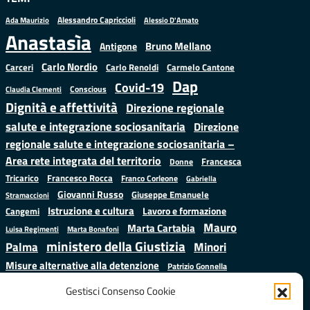
Alessandro Capriccioli
Alessio D'Amato
Ada Maurizio
Anastasìa
Bruno Mellano
Antigone
Carlo Nordio
Carlo Renoldi
Carmelo Cantone
Carceri
Dap
Covid-19
Conscious
Claudia Clementi
Dignità e affettività
Direzione regionale
salute e integrazione sociosanitaria
Direzione
regionale salute e integrazione sociosanitaria –
Area rete integrata del territorio
Francesca
Donne
Francesco Rocca
Tricarico
Franco Corleone
Gabriella
Giovanni Russo
Giuseppe Emanuele
Stramaccioni
Istruzione e cultura
Lavoro e formazione
Cangemi
Mauro
Marta Cartabia
Luisa Regimenti
Marta Bonafoni
ministero della Giustizia
Palma
Minori
Misure alternative alla detenzione
Patrizio Gonnella
Salute
Prap
Rebibbia
Regione Lazio
Roberto Monteforte
Gestisci Consenso Cookie
Samuele Ciambriello
Sergio
Sarah Grieco