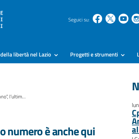
Seguici su:
della libertà nel Lazio
Progetti e strumenti
N
mo numero è anche qui
lu
C
A
imo numero è anche qui
a