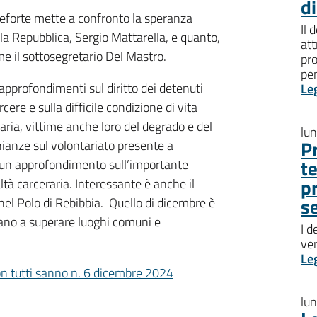
d
nteforte mette a confronto la speranza
Il 
a Repubblica, Sergio Mattarella, e quanto,
att
e il sottosegretario Del Mastro.
pro
pen
approfondimenti sul diritto dei detenuti
Le
rcere e sulla difficile condizione di vita
iaria, vittime anche loro del degrado e del
lu
P
ianze sul volontariato presente a
t
e un approfondimento sull’importante
p
ltà carceraria. Interessante è anche il
s
nel Polo di Rebibbia. Quello di dicembre è
tano a superare luoghi comuni e
I d
ve
Le
n tutti sanno n. 6 dicembre 2024
lu