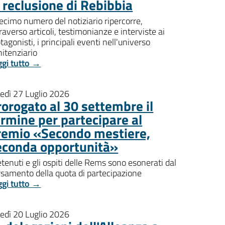
i reclusione di Rebibbia
decimo numero del notiziario ripercorre,
raverso articoli, testimonianze e interviste ai
tagonisti, i principali eventi nell'universo
itenziario
ggi tutto →
nedì 27 Luglio 2026
rorogato al 30 settembre il
ermine per partecipare al
remio «Secondo mestiere,
econda opportunità»
etenuti e gli ospiti delle Rems sono esonerati dal
rsamento della quota di partecipazione
ggi tutto →
nedì 20 Luglio 2026