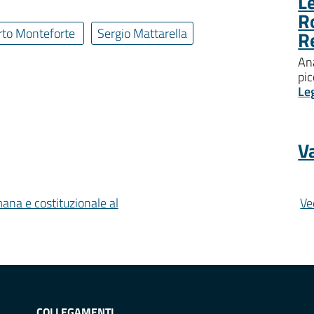
Le
R
rto Monteforte
Sergio Mattarella
R
Ana
pic
Le
Va
mana e costituzionale al
Ve
COLLEGAMENTI