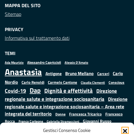
MAPPA DEL SITO
Sitemap
PRIVACY
Informativa sul trattamento dati
TEMI
Alessandro Capriccioli
Alessio D'Amato
Ada Maurizio
Anastasìa
Bruno Mellano
Carlo
Antigone
Carceri
Nordio
Carlo Renoldi
Carmelo Cantone
Conscious
Claudia Clementi
Dap
Dignità e affettività
Covid-19
Direzione
regionale salute e integrazione sociosanitaria
Direzione
regionale salute e integrazione sociosanitaria – Area rete
integrata del territorio
Francesco
Francesca Tricarico
Donne
Giovanni Russo
Rocca
Franco Corleone
Gabriella Stramaccioni
Istruzione e cultura
Lavoro e
Giuseppe Emanuele Cangemi
Gestisci Consenso Cookie