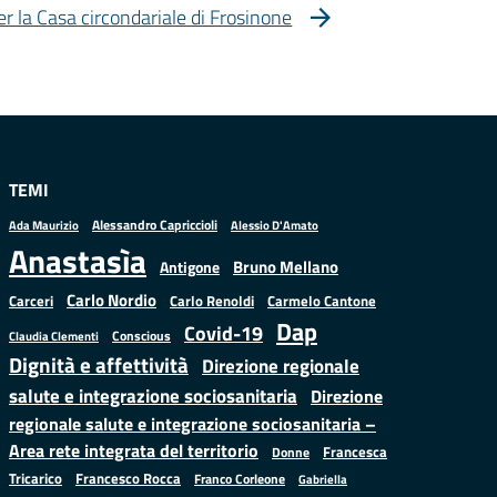
er la Casa circondariale di Frosinone
TEMI
Alessandro Capriccioli
Alessio D'Amato
Ada Maurizio
Anastasìa
Bruno Mellano
Antigone
Carlo Nordio
Carlo Renoldi
Carmelo Cantone
Carceri
Dap
Covid-19
Conscious
Claudia Clementi
Dignità e affettività
Direzione regionale
salute e integrazione sociosanitaria
Direzione
regionale salute e integrazione sociosanitaria –
Area rete integrata del territorio
Francesca
Donne
Francesco Rocca
Tricarico
Franco Corleone
Gabriella