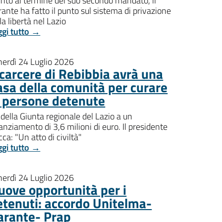
nto al termine del suo secondo mandato, il
ante ha fatto il punto sul sistema di privazione
la libertà nel Lazio
ggi tutto →
nerdì 24 Luglio 2026
l carcere di Rebibbia avrà una
asa della comunità per curare
e persone detenute
della Giunta regionale del Lazio a un
anziamento di 3,6 milioni di euro. Il presidente
ca: "Un atto di civiltà"
ggi tutto →
nerdì 24 Luglio 2026
uove opportunità per i
etenuti: accordo Unitelma-
arante- Prap