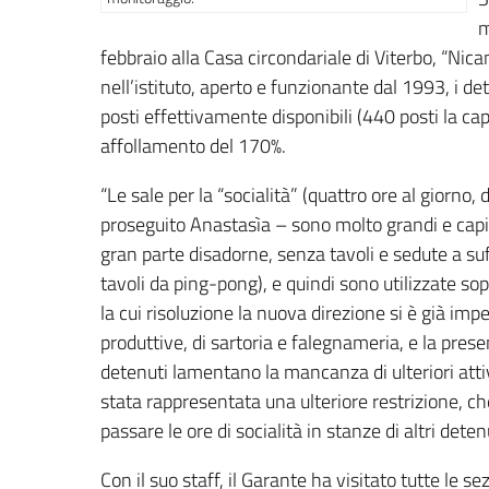
m
febbraio alla Casa circondariale di Viterbo, “Nica
nell’istituto, aperto e funzionante dal 1993, i d
posti effettivamente disponibili (440 posti la ca
affollamento del 170%.
“Le sale per la “socialità” (quattro ore al giorno,
proseguito Anastasìa – sono molto grandi e capie
gran parte disadorne, senza tavoli e sedute a suf
tavoli da ping-pong), e quindi sono utilizzate sopr
la cui risoluzione la nuova direzione si è già im
produttive, di sartoria e falegnameria, e la prese
detenuti lamentano la mancanza di ulteriori attivi
stata rappresentata una ulteriore restrizione, che
passare le ore di socialità in stanze di altri detenu
Con il suo staff, il Garante ha visitato tutte le se