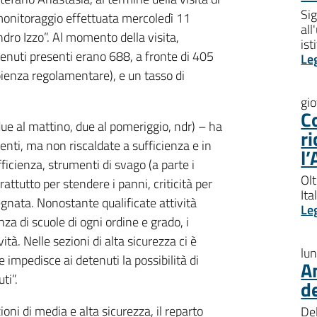
Sig
onitoraggio effettuata mercoledì 11
all
ndro Izzo”. Al momento della visita,
ist
etenuti presenti erano 688, a fronte di 405
Le
pienza regolamentare), e un tasso di
gi
Co
 due al mattino, due al pomeriggio, ndr) – ha
ri
nti, ma non riscaldate a sufficienza e in
l’
ficienza, strumenti di svago (a parte i
Olt
attutto per stendere i panni, criticità per
Ita
pegnata. Nonostante qualificate attività
Le
nza di scuole di ogni ordine e grado, i
tà. Nelle sezioni di alta sicurezza ci è
lu
 impedisce ai detenuti la possibilità di
An
ti”.
de
zioni di media e alta sicurezza, il reparto
Del