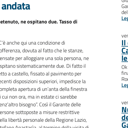
Giu
è andata
Gar
del
Le
detenuto, ne ospitano due. Tasso di
ve
I
C’è anche qui una condizione di
C
offerenza, dovuta al fatto che le stanze,
l
ensate per alloggiare una sola persona, ne
spitano sistematicamente due. Di fatto il
Ok 
fin
etto a castello, fissato al pavimento per
Roc
ecenti disposizioni superiori, impedisce la
Le
ompleta apertura di un’anta della finestra
i cui non ora, ma in estate ci sarebbe
ve
enz’altro bisogno”. Così il Garante delle
N
ersone sottoposte a misure restrittive
d
ella libertà personale della Regione Lazio,
G
tefano Anastasìa, al termine della visita di