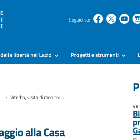
Seguici su:
della libertà nel Lazio
Progetti e strumenti
P
Viterbo, visita di monitoraggio alla Casa circondariale: ecco com’è andata
ve
B
p
raggio alla Casa
G