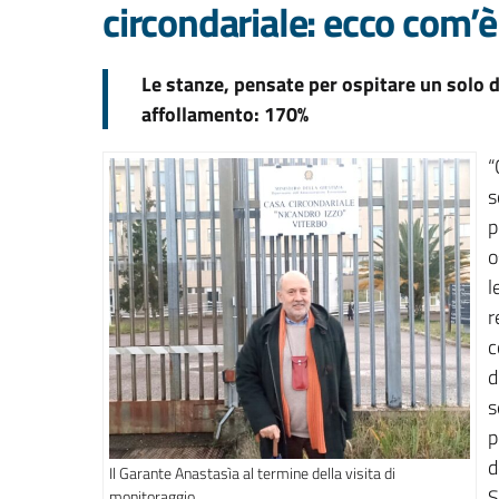
circondariale: ecco com’
Le stanze, pensate per ospitare un solo 
affollamento: 170%
“
s
p
o
l
r
c
d
s
p
d
Il Garante Anastasìa al termine della visita di
S
monitoraggio.