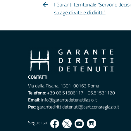
I Garanti territoriali: “Servono dec
strage di vite e di diritti”
CONTATTI
Via della Pisana, 1301 00163 Roma
Telefono
: +39 06.51686117 - 06.51531120
Email
:
info@garantedetenutilazio.it
Pec
:
garantedirittidetenuti@cert.consreglazio.it
Seguici su