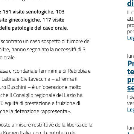
d
: 151 visite senologiche, 103
Il 
att
te ginecologiche, 117 visite
pro
elle patologie del cavo orale.
pen
Le
riscontrato un caso sospetto di tumore del
oltre, hanno segnalato la necessità di 3
lu
o orale.
P
t
 Casa circondariale femminile di Rebibbia e
p
i Latina e Civitavecchia – afferma il
s
auro Buschini – è un’operazione molto
 che il Consiglio regionale del Lazio ha
I d
ù equità di prestazione e fruizione di
ve
Le
ni che la detenzione rappresenta».
te a misure restrittive della libertà della
lu
 Komen Italia, con il contributo del