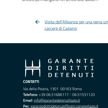
Visita dell’Alleanza per una pena u
carcere di Cassino
CONTATTI
Via della Pisana, 1301 00163 Roma
Telefono
: +39 06.51686117 - 06.51531120
Email
:
info@garantedetenutilazio.it
Pec
:
garantedirittidetenuti@cert.consreglazio.it