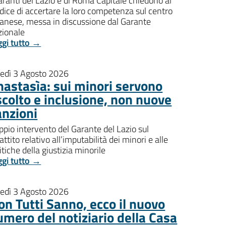
aranti del Lazio e di Roma Capitale chiedono al
dice di accertare la loro competenza sul centro
banese, messa in discussione dal Garante
zionale
ggi tutto →
nedì 3 Agosto 2026
nastasìa: sui minori servono
scolto e inclusione, non nuove
anzioni
pio intervento del Garante del Lazio sul
attito relativo all’imputabilità dei minori e alle
itiche della giustizia minorile
ggi tutto →
nedì 3 Agosto 2026
on Tutti Sanno, ecco il nuovo
umero del notiziario della Casa