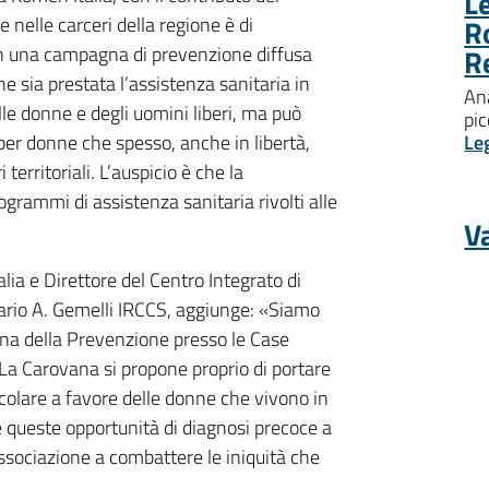
Le
 nelle carceri della regione è di
R
 in una campagna di prevenzione diffusa
R
he sia prestata l’assistenza sanitaria in
Ana
lle donne e degli uomini liberi, ma può
pic
 per donne che spesso, anche in libertà,
Le
 territoriali. L’auspicio è che la
grammi di assistenza sanitaria rivolti alle
Va
lia e Direttore del Centro Integrato di
tario A. Gemelli IRCCS, aggiunge: «Siamo
ana della Prevenzione presso le Case
. La Carovana si propone proprio di portare
icolare a favore delle donne che vivono in
e queste opportunità di diagnosi precoce a
ssociazione a combattere le iniquità che