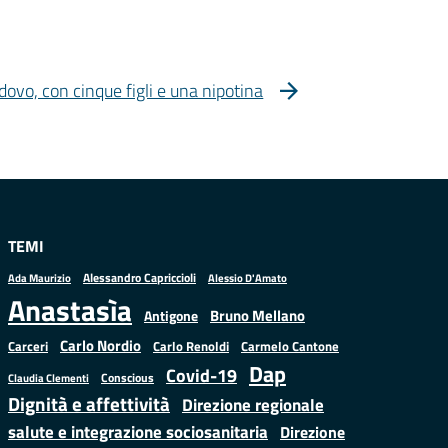
dovo, con cinque figli e una nipotina
TEMI
Alessandro Capriccioli
Alessio D'Amato
Ada Maurizio
Anastasìa
Bruno Mellano
Antigone
Carlo Nordio
Carlo Renoldi
Carmelo Cantone
Carceri
Dap
Covid-19
Conscious
Claudia Clementi
Dignità e affettività
Direzione regionale
salute e integrazione sociosanitaria
Direzione