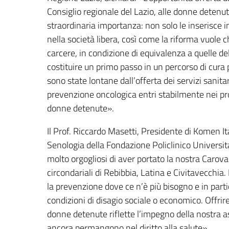
Consiglio regionale del Lazio, alle donne detenute
straordinaria importanza: non solo le inserisce
nella società libera, così come la riforma vuole c
carcere, in condizione di equivalenza a quelle de
costituire un primo passo in un percorso di cura
sono state lontane dall’offerta dei servizi sanitari
prevenzione oncologica entri stabilmente nei pro
donne detenute».
Il Prof. Riccardo Masetti, Presidente di Komen Ita
Senologia della Fondazione Policlinico Universi
molto orgogliosi di aver portato la nostra Carov
circondariali di Rebibbia, Latina e Civitavecchia
la prevenzione dove ce n’è più bisogno e in part
condizioni di disagio sociale o economico. Offrir
donne detenute riflette l’impegno della nostra a
ancora permangono nel diritto alla salute».