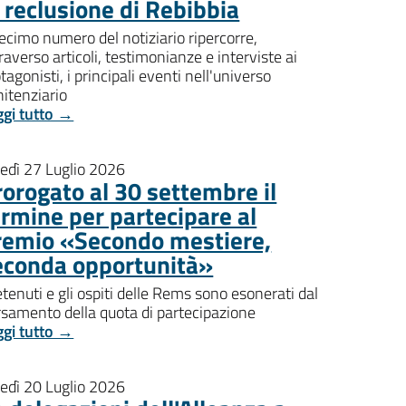
i reclusione di Rebibbia
decimo numero del notiziario ripercorre,
raverso articoli, testimonianze e interviste ai
tagonisti, i principali eventi nell'universo
itenziario
ggi tutto →
nedì 27 Luglio 2026
rorogato al 30 settembre il
ermine per partecipare al
remio «Secondo mestiere,
econda opportunità»
etenuti e gli ospiti delle Rems sono esonerati dal
rsamento della quota di partecipazione
ggi tutto →
nedì 20 Luglio 2026