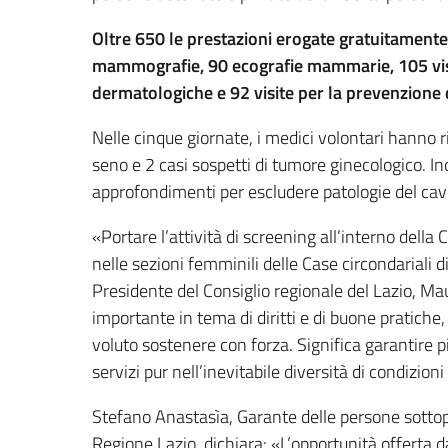
Oltre 650 le prestazioni erogate gratuitamente
mammografie, 90 ecografie mammarie, 105 visi
dermatologiche e 92 visite per la prevenzione d
Nelle cinque giornate, i medici volontari hanno 
seno e 2 casi sospetti di tumore ginecologico. In
approfondimenti per escludere patologie del cav
«Portare l’attività di screening all’interno della
nelle sezioni femminili delle Case circondariali d
Presidente del Consiglio regionale del Lazio, M
importante in tema di diritti e di buone pratiche,
voluto sostenere con forza. Significa garantire pi
servizi pur nell’inevitabile diversità di condizio
Stefano Anastasìa, Garante delle persone sottopos
Regione Lazio, dichiara: «L’opportunità offerta da