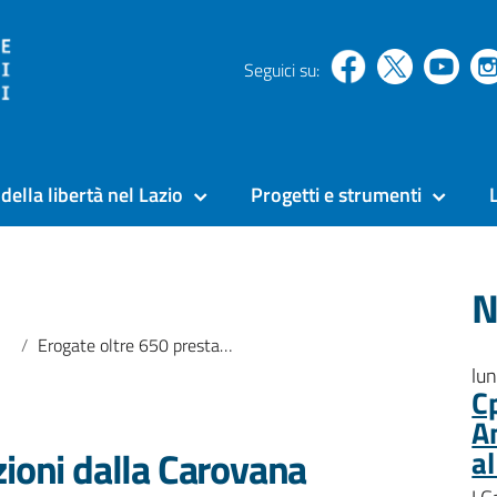
Seguici su:
della libertà nel Lazio
Progetti e strumenti
N
Erogate oltre 650 prestazioni dalla Carovana della Prevenzione nelle carceri di Rebibbia, Latina e Civitavecchia
lu
C
A
zioni dalla Carovana
a