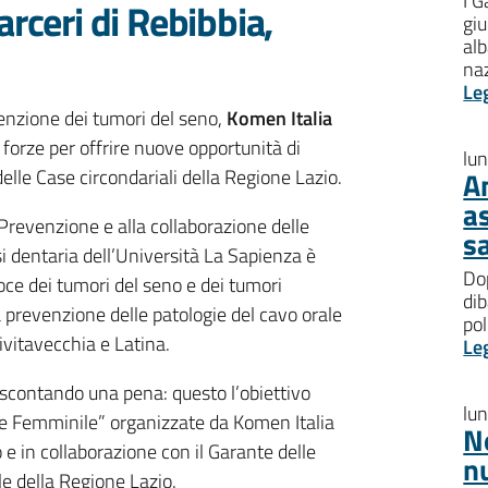
I G
arceri di Rebibbia,
giu
al
na
Le
enzione dei tumori del seno,
Komen Italia
forze per offrire nuove opportunità di
lu
delle Case circondariali della Regione Lazio.
A
a
 Prevenzione e alla collaborazione delle
s
si dentaria dell’Università La Sapienza è
Dop
coce dei tumori del seno e dei tumori
dib
la prevenzione delle patologie del cavo orale
pol
ivitavecchia e Latina.
Le
 scontando una pena: questo l’obiettivo
lu
te Femminile” organizzate da Komen Italia
N
o e in collaborazione con il Garante delle
n
le della Regione Lazio.