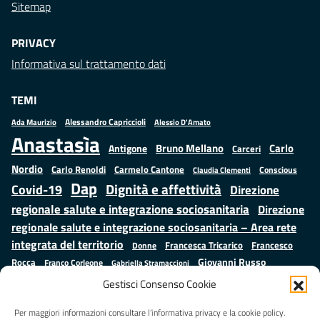
Sitemap
PRIVACY
Informativa sul trattamento dati
TEMI
Alessandro Capriccioli
Alessio D'Amato
Ada Maurizio
Anastasìa
Bruno Mellano
Carlo
Antigone
Carceri
Nordio
Carlo Renoldi
Carmelo Cantone
Conscious
Claudia Clementi
Dap
Dignità e affettività
Covid-19
Direzione
regionale salute e integrazione sociosanitaria
Direzione
regionale salute e integrazione sociosanitaria – Area rete
integrata del territorio
Francesco
Francesca Tricarico
Donne
Giovanni Russo
Rocca
Franco Corleone
Gabriella Stramaccioni
Istruzione e cultura
Lavoro e
Giuseppe Emanuele Cangemi
Gestisci Consenso Cookie
Mauro
Marta Cartabia
formazione
Luisa Regimenti
Marta Bonafoni
ministero della Giustizia
Per maggiori informazioni consultare l’informativa privacy e la cookie policy.
Palma
Minori
Misure