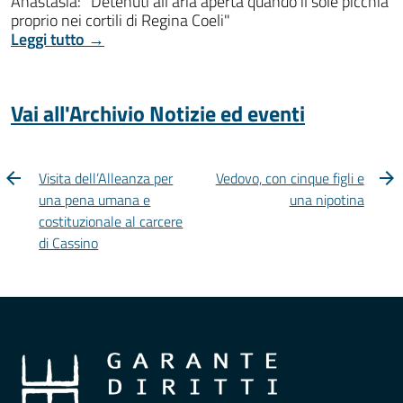
Anastasìa: "Detenuti all'aria aperta quando il sole picchia
proprio nei cortili di Regina Coeli"
Leggi tutto →
Vai all'Archivio Notizie ed eventi
Visita dell’Alleanza per
Vedovo, con cinque figli e
una pena umana e
una nipotina
costituzionale al carcere
di Cassino