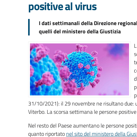
positive al virus
I dati settimanali della Direzione regiona
quelli del ministero della Giustizia
L
s
t
c
d
p
p
31/10/2021): il 29 novembre ne risultano due:
Viterbo. La scorsa settimana le persone positive 
Nel resto del Paese aumentano le persone positiv
quanto riportato
nel sito del ministero della Gius