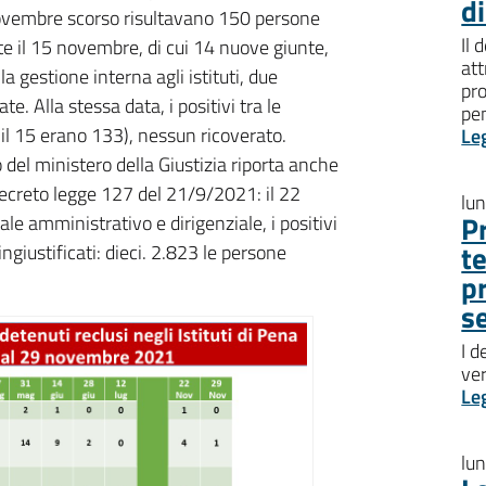
d
22 novembre scorso risultavano 150 persone
Il 
ate il 15 novembre, di cui 14 nuove giunte,
att
 gestione interna agli istituti, due
pro
e. Alla stessa data, i positivi tra le
pen
(il 15 erano 133), nessun ricoverato.
Le
o del ministero della Giustizia riporta anche
 decreto legge 127 del 21/9/2021: il 22
lu
P
e amministrativo e dirigenziale, i positivi
t
giustificati: dieci. 2.823 le persone
p
s
I d
ve
Le
lu