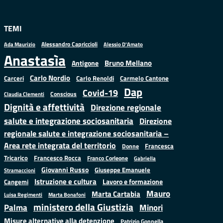
TEMI
Alessandro Capriccioli
Alessio D'Amato
Ada Maurizio
Anastasìa
Bruno Mellano
Antigone
Carlo Nordio
Carlo Renoldi
Carmelo Cantone
Carceri
Dap
Covid-19
Conscious
Claudia Clementi
Dignità e affettività
Direzione regionale
salute e integrazione sociosanitaria
Direzione
regionale salute e integrazione sociosanitaria –
Area rete integrata del territorio
Francesca
Donne
Francesco Rocca
Tricarico
Franco Corleone
Gabriella
Giovanni Russo
Giuseppe Emanuele
Stramaccioni
Istruzione e cultura
Lavoro e formazione
Cangemi
Mauro
Marta Cartabia
Luisa Regimenti
Marta Bonafoni
ministero della Giustizia
Palma
Minori
Misure alternative alla detenzione
Patrizio Gonnella