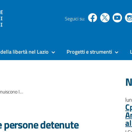
Seguici su:
della libertà nel Lazio
Progetti e strumenti
N
detenute positive al virus
lu
C
A
e persone detenute
a