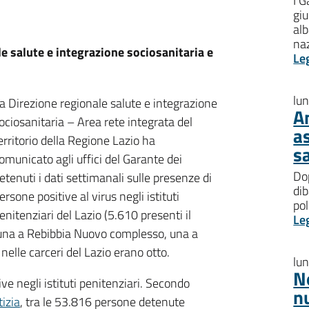
I G
giu
al
na
le salute e integrazione sociosanitaria e
Le
lu
a Direzione regionale salute e integrazione
A
ociosanitaria – Area rete integrata del
a
erritorio della Regione Lazio ha
s
omunicato agli uffici del Garante dei
Dop
etenuti i dati settimanali sulle presenze di
dib
ersone positive al virus negli istituti
pol
enitenziari del Lazio (5.610 presenti il
Le
 una a Rebibbia Nuovo complesso, una a
nelle carceri del Lazio erano otto.
lu
N
e negli istituti penitenziari. Secondo
n
tizia
, tra le 53.816 persone detenute