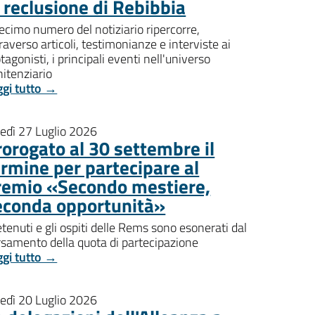
i reclusione di Rebibbia
decimo numero del notiziario ripercorre,
raverso articoli, testimonianze e interviste ai
tagonisti, i principali eventi nell'universo
itenziario
ggi tutto →
nedì 27 Luglio 2026
rorogato al 30 settembre il
ermine per partecipare al
remio «Secondo mestiere,
econda opportunità»
etenuti e gli ospiti delle Rems sono esonerati dal
rsamento della quota di partecipazione
ggi tutto →
nedì 20 Luglio 2026