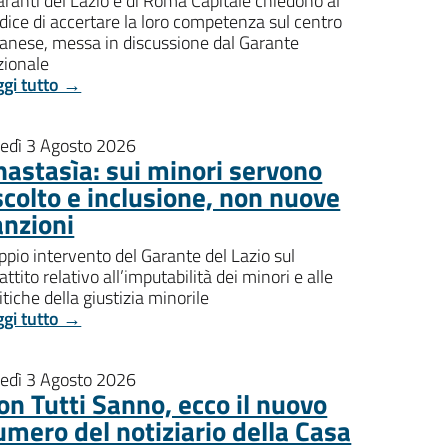
aranti del Lazio e di Roma Capitale chiedono al
dice di accertare la loro competenza sul centro
banese, messa in discussione dal Garante
zionale
ggi tutto →
nedì 3 Agosto 2026
nastasìa: sui minori servono
scolto e inclusione, non nuove
anzioni
pio intervento del Garante del Lazio sul
attito relativo all’imputabilità dei minori e alle
itiche della giustizia minorile
ggi tutto →
nedì 3 Agosto 2026
on Tutti Sanno, ecco il nuovo
umero del notiziario della Casa