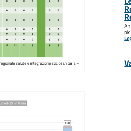
Le
R
R
Ana
pic
Le
Va
e regionale salute e integrazione sociosanitaria –