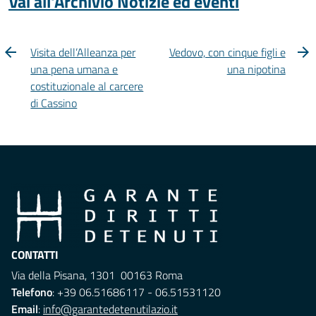
Vai all'Archivio Notizie ed eventi
Visita dell’Alleanza per
Vedovo, con cinque figli e
una pena umana e
una nipotina
costituzionale al carcere
di Cassino
CONTATTI
Via della Pisana, 1301 00163 Roma
Telefono
: +39 06.51686117 - 06.51531120
Email
:
info@garantedetenutilazio.it