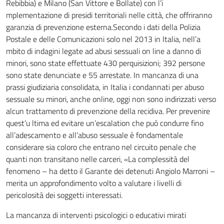
Rebibbia) e Milano (San Vittore e Bollate) con l’i
mplementazione di presidi territoriali nelle città, che offriranno
garanzia di prevenzione esterna.Secondo i dati della Polizia
Postale e delle Comunicazioni solo nel 2013 in Italia, nell’a
mbito di indagini legate ad abusi sessuali on line a danno di
minori, sono state effettuate 430 perquisizioni; 392 persone
sono state denunciate e 55 arrestate. In mancanza di una
prassi giudiziaria consolidata, in Italia i condannati per abuso
sessuale su minori, anche online, oggi non sono indirizzati verso
alcun trattamento di prevenzione della recidiva. Per prevenire
quest’u ltima ed evitare un’escalation che può condurre fino
all’adescamento e all’abuso sessuale è fondamentale
considerare sia coloro che entrano nel circuito penale che
quanti non transitano nelle carceri, «La complessità del
fenomeno – ha detto il Garante dei detenuti Angiolo Marroni –
merita un approfondimento volto a valutare i livelli di
pericolosità dei soggetti interessati.
La mancanza di interventi psicologici o educativi mirati