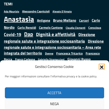
TEMI
Alessandro Capriccioli
Alessio D'Amato
Ada Maurizio
Anastasìa
Bruno Mellano
Carlo
Antigone
Carceri
Nordio
Carlo Renoldi
Carmelo Cantone
Conscious
Claudia Clementi
Dap
Dignità e affettività
Covid-19
Direzione
regionale salute e integrazione sociosanitaria
Direzione
regionale salute e integrazione sociosanitaria – Area rete
integrata del territorio
Francesco
Francesca Tricarico
Donne
Giovanni Russo
Rocca
Franco Corleone
Gabriella Stramaccioni
Istruzione e cultura
Lavoro e
Giuseppe Emanuele Cangemi
Gestisci Consenso Cookie
Mauro
Marta Cartabia
formazione
Luisa Regimenti
Marta Bonafoni
ministero della Giustizia
Per maggiori informazioni consultare l’informativa privacy e la cookie policy.
Palma
Minori
Misure
alternative alla detenzione
Prap
Patrizio Gonnella
Rebibbia
Salute
Samuele Ciambriello
Regione Lazio
Roberto Monteforte
ACCETTA
Situazione in numeri
Sergio Mattarella
Sarah Grieco
Valentina Calderone
NEGA
Stefano Anastasìa