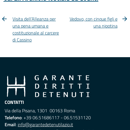
Visita dell’Alleanza per
Vedovo, con cinque figli e
una pena umana e
una nipotina
costituzionale al carcere
di Cassino
CONTATTI
Via della Pisana, 1301 00163 Roma
Telefono
: +39 06.51686117 - 06.51531120
Email
:
info@garantedetenutilazio.it