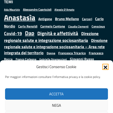
TEMI
Alessandro Capriccioli
Alessio D'Amato
Ada Maurizio
Anastasìa
Bruno Mellano
Carlo
Antigone
Carceri
Nordio
Carlo Renoldi
Carmelo Cantone
Conscious
Claudia Clementi
Dap
Dignità e affettività
Covid-19
Direzione
regionale salute e integrazione sociosanitaria
Direzione
regionale salute e integrazione sociosanitaria – Area rete
integrata del territorio
Francesco
Francesca Tricarico
Donne
Giovanni Russo
Rocca
Franco Corleone
Gabriella Stramaccioni
Istruzione e cultura
Lavoro e
Giuseppe Emanuele Cangemi
Gestisci Consenso Cookie
Mauro
Marta Cartabia
formazione
Luisa Regimenti
Marta Bonafoni
ministero della Giustizia
Per maggiori informazioni consultare l’informativa privacy e la cookie policy.
Palma
Minori
Misure
alternative alla detenzione
Prap
Patrizio Gonnella
Rebibbia
Salute
Samuele Ciambriello
Regione Lazio
Roberto Monteforte
ACCETTA
Situazione in numeri
Sergio Mattarella
Sarah Grieco
Valentina Calderone
NEGA
Stefano Anastasìa