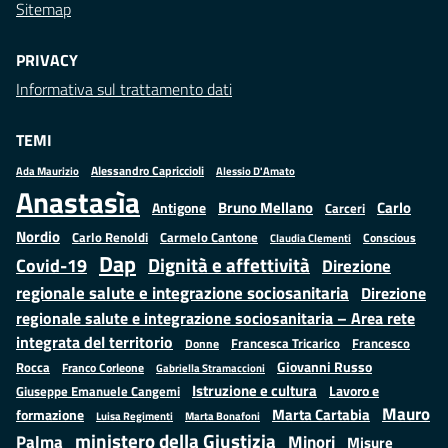
Sitemap
PRIVACY
Informativa sul trattamento dati
TEMI
Alessandro Capriccioli
Alessio D'Amato
Ada Maurizio
Anastasìa
Bruno Mellano
Carlo
Antigone
Carceri
Nordio
Carlo Renoldi
Carmelo Cantone
Conscious
Claudia Clementi
Dap
Dignità e affettività
Covid-19
Direzione
regionale salute e integrazione sociosanitaria
Direzione
regionale salute e integrazione sociosanitaria – Area rete
integrata del territorio
Francesco
Francesca Tricarico
Donne
Giovanni Russo
Rocca
Franco Corleone
Gabriella Stramaccioni
Istruzione e cultura
Lavoro e
Giuseppe Emanuele Cangemi
Mauro
Marta Cartabia
formazione
Luisa Regimenti
Marta Bonafoni
ministero della Giustizia
Palma
Minori
Misure