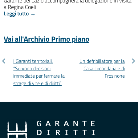
Garante del Lazio accompagnerà la delegazione in visita
a Regina Coeli
Leggi tutto →
Vai all'Archivio Primo piano
I Garanti territoriali:
Un defribillatore per la
“Servono decisioni
Casa circondariale di
immediate per fermare la
Frosinone
strage di vite e di diritti”