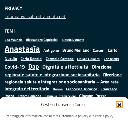
PRIVACY
Informativa sul trattamento dati
TEMI
Alessandro Capriccioli
Alessio D'Amato
Ada Maurizio
Anastasìa
Bruno Mellano
Carlo
Antigone
Carceri
Nordio
Carlo Renoldi
Carmelo Cantone
Conscious
Claudia Clementi
Dap
Dignità e affettività
Covid-19
Direzione
regionale salute e integrazione sociosanitaria
Direzione
regionale salute e integrazione sociosanitaria – Area rete
integrata del territorio
Francesco
Francesca Tricarico
Donne
Giovanni Russo
Rocca
Franco Corleone
Gabriella Stramaccioni
Istruzione e cultura
Lavoro e
Giuseppe Emanuele Cangemi
Gestisci Consenso Cookie
Mauro
Marta Cartabia
formazione
Luisa Regimenti
Marta Bonafoni
ministero della Giustizia
Per maggiori informazioni consultare l’informativa privacy e la cookie policy.
Palma
Minori
Misure
alternative alla detenzione
Prap
Patrizio Gonnella
Rebibbia