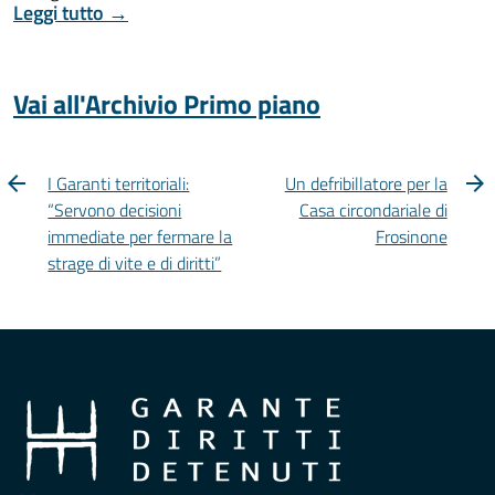
Leggi tutto →
Vai all'Archivio Primo piano
I Garanti territoriali:
Un defribillatore per la
“Servono decisioni
Casa circondariale di
immediate per fermare la
Frosinone
strage di vite e di diritti”