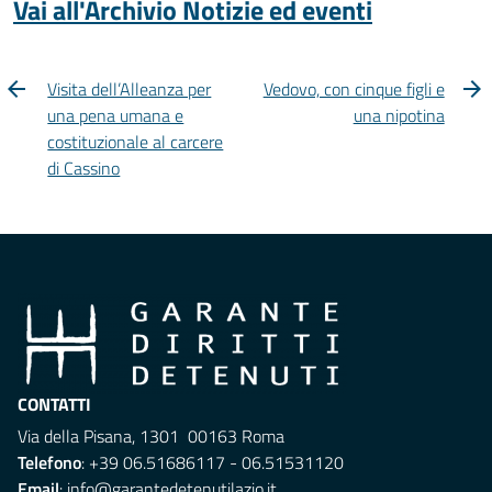
Vai all'Archivio Notizie ed eventi
Visita dell’Alleanza per
Vedovo, con cinque figli e
una pena umana e
una nipotina
costituzionale al carcere
di Cassino
CONTATTI
Via della Pisana, 1301 00163 Roma
Telefono
: +39 06.51686117 - 06.51531120
Email
:
info@garantedetenutilazio.it