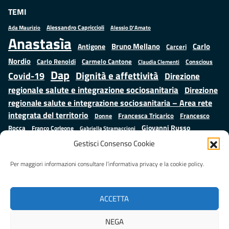
TEMI
Alessandro Capriccioli
Alessio D'Amato
Ada Maurizio
Anastasìa
Bruno Mellano
Carlo
Antigone
Carceri
Nordio
Carlo Renoldi
Carmelo Cantone
Conscious
Claudia Clementi
Dap
Dignità e affettività
Covid-19
Direzione
regionale salute e integrazione sociosanitaria
Direzione
regionale salute e integrazione sociosanitaria – Area rete
integrata del territorio
Francesco
Francesca Tricarico
Donne
Giovanni Russo
Rocca
Franco Corleone
Gabriella Stramaccioni
Istruzione e cultura
Lavoro e
Giuseppe Emanuele Cangemi
Gestisci Consenso Cookie
Mauro
Marta Cartabia
formazione
Luisa Regimenti
Marta Bonafoni
ministero della Giustizia
Per maggiori informazioni consultare l’informativa privacy e la cookie policy.
Palma
Minori
Misure
alternative alla detenzione
Prap
Patrizio Gonnella
Rebibbia
Salute
Samuele Ciambriello
Regione Lazio
Roberto Monteforte
ACCETTA
Situazione in numeri
Sergio Mattarella
Sarah Grieco
Valentina Calderone
NEGA
Stefano Anastasìa