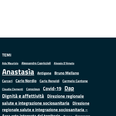
TEMI
Alessandro Capriccioli
Alessio D'Amato
Ada Maurizio
Anastasìa
Bruno Mellano
Antigone
Carlo Nordio
Carlo Renoldi
Carmelo Cantone
Carceri
Dap
Covid-19
Conscious
Claudia Clementi
Dignità e affettività
Direzione regionale
salute e integrazione sociosanitaria
Direzione
regionale salute e integrazione sociosanitaria –
Area rete integrata del territorio