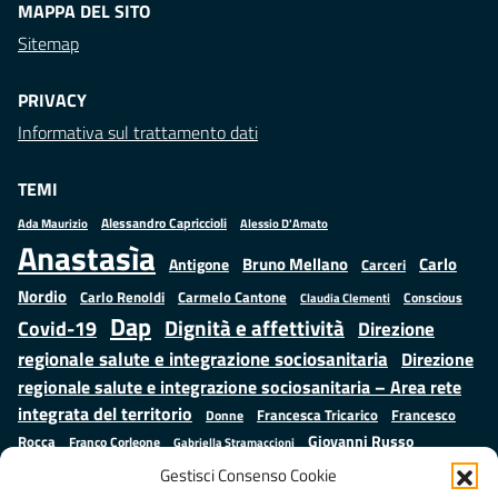
MAPPA DEL SITO
Sitemap
PRIVACY
Informativa sul trattamento dati
TEMI
Alessandro Capriccioli
Alessio D'Amato
Ada Maurizio
Anastasìa
Bruno Mellano
Carlo
Antigone
Carceri
Nordio
Carlo Renoldi
Carmelo Cantone
Conscious
Claudia Clementi
Dap
Dignità e affettività
Covid-19
Direzione
regionale salute e integrazione sociosanitaria
Direzione
regionale salute e integrazione sociosanitaria – Area rete
integrata del territorio
Francesco
Francesca Tricarico
Donne
Giovanni Russo
Rocca
Franco Corleone
Gabriella Stramaccioni
Istruzione e cultura
Lavoro e
Giuseppe Emanuele Cangemi
Gestisci Consenso Cookie
Mauro
Marta Cartabia
formazione
Luisa Regimenti
Marta Bonafoni