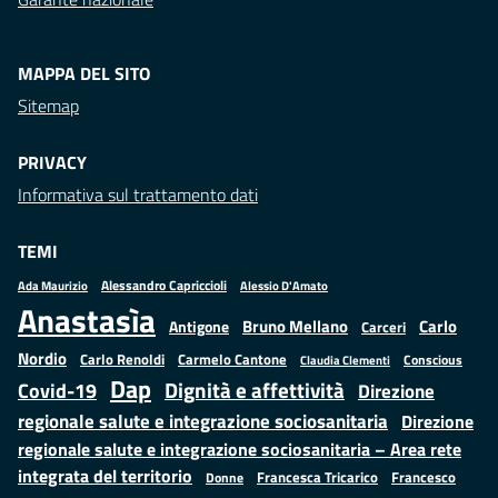
MAPPA DEL SITO
Sitemap
PRIVACY
Informativa sul trattamento dati
TEMI
Alessandro Capriccioli
Alessio D'Amato
Ada Maurizio
Anastasìa
Bruno Mellano
Carlo
Antigone
Carceri
Nordio
Carlo Renoldi
Carmelo Cantone
Conscious
Claudia Clementi
Dap
Dignità e affettività
Covid-19
Direzione
regionale salute e integrazione sociosanitaria
Direzione
regionale salute e integrazione sociosanitaria – Area rete
integrata del territorio
Francesco
Francesca Tricarico
Donne