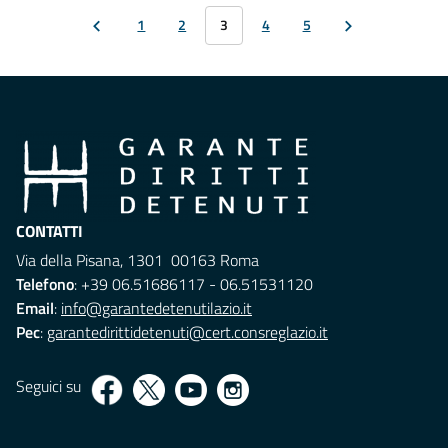
1
2
3
4
5
CONTATTI
Via della Pisana, 1301 00163 Roma
Telefono
: +39 06.51686117 - 06.51531120
Email
:
info@garantedetenutilazio.it
Pec
:
garantedirittidetenuti@cert.consreglazio.it
Seguici su