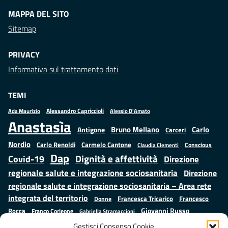
MAPPA DEL SITO
Sitemap
PRIVACY
Informativa sul trattamento dati
TEMI
Alessandro Capriccioli
Alessio D'Amato
Ada Maurizio
Anastasìa
Bruno Mellano
Carlo
Antigone
Carceri
Nordio
Carlo Renoldi
Carmelo Cantone
Conscious
Claudia Clementi
Dap
Dignità e affettività
Covid-19
Direzione
regionale salute e integrazione sociosanitaria
Direzione
regionale salute e integrazione sociosanitaria – Area rete
integrata del territorio
Francesco
Francesca Tricarico
Donne
Giovanni Russo
Rocca
Franco Corleone
Gabriella Stramaccioni
Istruzione e cultura
Lavoro e
Giuseppe Emanuele Cangemi
Gestisci Consenso Cookie