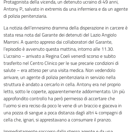
Protagonista della vicenda, un detenuto ucraino di 49 anni,
Antony P., salvato in extremis da una infermiera e da un agente
di polizia penitenziaria.
La notizia dell’ennesimo dramma della disperazione in carcere è
stata resa nota dal Garante dei detenuti del Lazio Angiolo
Marroni. A quanto appreso dai collaboratori del Garante,
l’episodio è avvenuto questa mattina, intorno alle 11.30.
L’ucraino – arrivato a Regina Coeli venerdì scorso e subito
trasferito nel Centro Clinico per le sue precarie condizioni di
salute – era atteso per una visita medica. Non vedendolo
arrivare, un agente di polizia penitenziaria in servizio nella
struttura è andato a cercarlo in cella. Antony era nel proprio
letto, sotto le coperte, apparentemente addormentato. Un più
approfondito controllo ha però permesso di accertare che
l’uomo si era reciso da poco le vene di un braccio e giaceva in
una pozza di sangue a poca distanza dagli altri 4 compagni di
cella che, ignari, si apprestavano a consumare il pranzo.
Immediatamente soccorso dallo stesso agente e da una