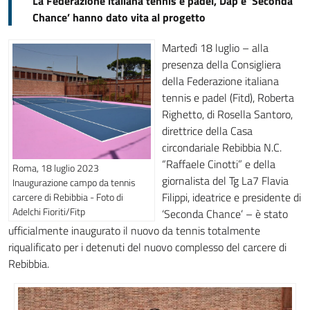
La Federazione italiana tennis e padel, Dap e ‘Seconda
Chance’ hanno dato vita al progetto
Martedì 18 luglio – alla
presenza della Consigliera
della Federazione italiana
tennis e padel (Fitd), Roberta
Righetto, di Rosella Santoro,
direttrice della Casa
circondariale Rebibbia N.C.
“Raffaele Cinotti” e della
Roma, 18 luglio 2023
giornalista del Tg La7 Flavia
Inaugurazione campo da tennis
Filippi, ideatrice e presidente di
carcere di Rebibbia - Foto di
Adelchi Fioriti/Fitp
‘Seconda Chance’ – è stato
ufficialmente inaugurato il nuovo da tennis totalmente
riqualificato per i detenuti del nuovo complesso del carcere di
Rebibbia.