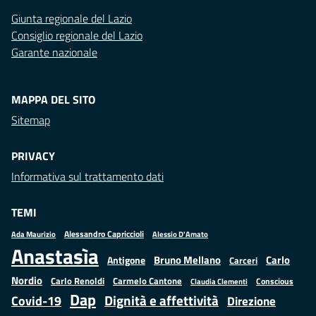
Giunta regionale del Lazio
Consiglio regionale del Lazio
Garante nazionale
MAPPA DEL SITO
Sitemap
PRIVACY
Informativa sul trattamento dati
TEMI
Alessandro Capriccioli
Alessio D'Amato
Ada Maurizio
Anastasìa
Bruno Mellano
Carlo
Antigone
Carceri
Nordio
Carlo Renoldi
Carmelo Cantone
Conscious
Claudia Clementi
Dap
Dignità e affettività
Covid-19
Direzione