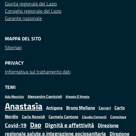
Giunta regionale del Lazio
Consiglio regionale del Lazio
Garante nazionale
MAPPA DEL SITO
Sitemap
PRIVACY
Informativa sul trattamento dati
TEMI
Alessandro Capriccioli
Alessio D'Amato
Ada Maurizio
Anastasìa
Bruno Mellano
Carlo
Antigone
Carceri
Nordio
Carlo Renoldi
Carmelo Cantone
Conscious
Claudia Clementi
Dap
Dignità e affettività
Covid-19
Direzione
regionale salute e integrazione sociosanitaria
Direzione