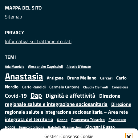
MAPPA DEL SITO
Sitemap
PRIVACY
Informativa sul trattamento dati
TEMI
Alessandro Capriccioli
Alessio D'Amato
Ada Maurizio
Anastasìa
Bruno Mellano
Carlo
Antigone
Carceri
Nordio
Carlo Renoldi
Carmelo Cantone
Conscious
Claudia Clementi
Dap
Dignità e affettività
Covid-19
Direzione
regionale salute e integrazione sociosanitaria
Direzione
regionale salute e integrazione sociosanitaria – Area rete
integrata del territorio
Francesco
Francesca Tricarico
Donne
Giovanni Russo
Rocca
Franco Corleone
Gabriella Stramaccioni
Istruzione e cultura
Lavoro e
Giuseppe Emanuele Cangemi
Gestisci Consenso Cookie