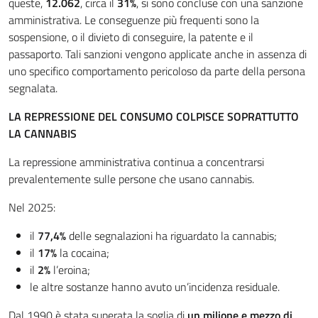
queste,
12.062
, circa il
31%
, si sono concluse con una sanzione
amministrativa. Le conseguenze più frequenti sono la
sospensione, o il divieto di conseguire, la patente e il
passaporto. Tali sanzioni vengono applicate anche in assenza di
uno specifico comportamento pericoloso da parte della persona
segnalata.
LA REPRESSIONE DEL CONSUMO COLPISCE SOPRATTUTTO
LA CANNABIS
La repressione amministrativa continua a concentrarsi
prevalentemente sulle persone che usano cannabis.
Nel 2025:
il
77,4%
delle segnalazioni ha riguardato la cannabis;
il
17%
la cocaina;
il
2%
l’eroina;
le altre sostanze hanno avuto un’incidenza residuale.
Dal 1990 è stata superata la soglia di
un milione e mezzo di