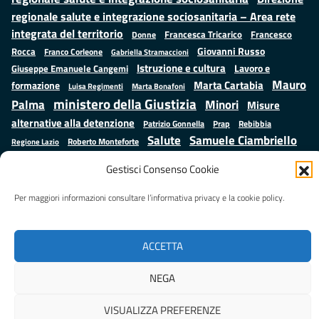
regionale salute e integrazione sociosanitaria – Area rete
integrata del territorio
Francesco
Francesca Tricarico
Donne
Giovanni Russo
Rocca
Franco Corleone
Gabriella Stramaccioni
Istruzione e cultura
Lavoro e
Giuseppe Emanuele Cangemi
Mauro
Marta Cartabia
formazione
Luisa Regimenti
Marta Bonafoni
ministero della Giustizia
Palma
Minori
Misure
alternative alla detenzione
Prap
Patrizio Gonnella
Rebibbia
Salute
Samuele Ciambriello
Regione Lazio
Roberto Monteforte
Situazione in numeri
Sergio Mattarella
Sarah Grieco
Gestisci Consenso Cookie
Valentina Calderone
Stefano Anastasìa
Per maggiori informazioni consultare l’informativa privacy e la cookie policy.
Realizzato da
LAZIOcrea
ACCETTA
NEGA
VISUALIZZA PREFERENZE