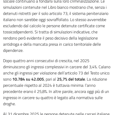
sociale continuano a fondarsi sulla loro criminalizzazione. Le
simulazioni contenute nel Libro bianco mostrano che, senza i
detenuti ristretti per il solo articolo 73, il sistema penitenziario
italiano non sarebbe oggi sovraffollato. Lo stesso avverrebbe
escludendo dal calcolo le persone detenute certificate come
tossicodipendenti. Si tratta di simulazioni indicative, che
rendono però evidente il peso decisivo della legislazione
antidroga e della mancata presa in carico territoriale delle
dipendenze.
Dopo quattro anni consecutivi di crescita, nel 2025
diminuiscono gli ingressi complessivi in carcere del 3,4%. Calano
anche gli ingressi per violazione dell’articolo 73 del Testo unico:
sono
10.784 su 42.005
, pari al
25,7% del totale
. La riduzione
percentuale rispetto al 2024 è tuttavia minima: l’anno
precedente erano il 25,8%. In altre parole, ancora oggi più di un
ingresso in carcere su quattro è legato alla normativa sulle
droghe.
Al 31 dicembre 2025 le persone detenute nelle carceri italiane