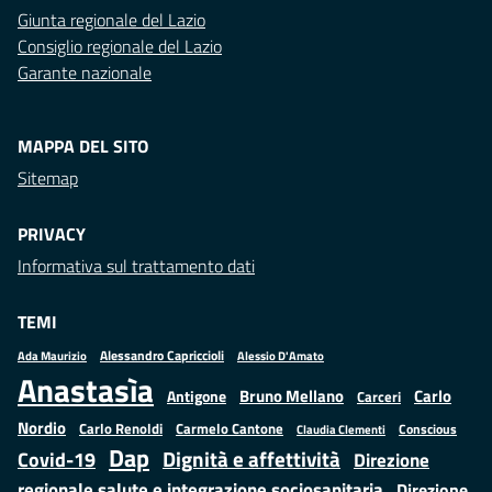
Giunta regionale del Lazio
Consiglio regionale del Lazio
Garante nazionale
MAPPA DEL SITO
Sitemap
PRIVACY
Informativa sul trattamento dati
TEMI
Alessandro Capriccioli
Alessio D'Amato
Ada Maurizio
Anastasìa
Bruno Mellano
Carlo
Antigone
Carceri
Nordio
Carlo Renoldi
Carmelo Cantone
Conscious
Claudia Clementi
Dap
Dignità e affettività
Covid-19
Direzione
regionale salute e integrazione sociosanitaria
Direzione