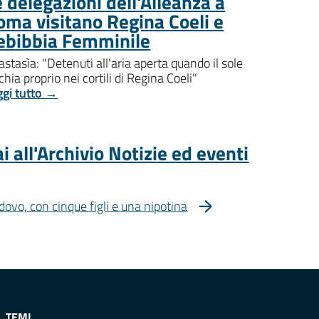
 delegazioni dell'Alleanza a
oma visitano Regina Coeli e
ebibbia Femminile
stasìa: "Detenuti all'aria aperta quando il sole
chia proprio nei cortili di Regina Coeli"
ggi tutto →
i all'Archivio Notizie ed eventi
dovo, con cinque figli e una nipotina
TEMI