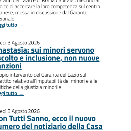
aranti del Lazio e di Roma Capitale chiedono al
dice di accertare la loro competenza sul centro
banese, messa in discussione dal Garante
zionale
ggi tutto →
nedì 3 Agosto 2026
nastasìa: sui minori servono
scolto e inclusione, non nuove
anzioni
pio intervento del Garante del Lazio sul
attito relativo all’imputabilità dei minori e alle
itiche della giustizia minorile
ggi tutto →
nedì 3 Agosto 2026
on Tutti Sanno, ecco il nuovo
umero del notiziario della Casa