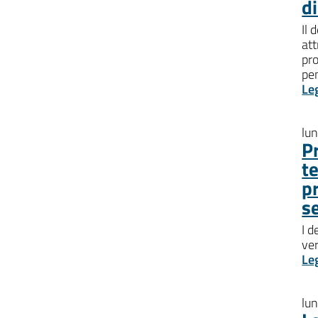
d
Il 
att
pro
pen
Le
lu
P
t
p
s
I d
ve
Le
lu