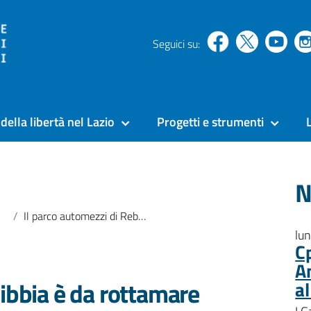
Seguici su:
della libertà nel Lazio
Progetti e strumenti
N
Il parco automezzi di Rebibbia è da rottamare
lu
C
A
bibbia è da rottamare
a