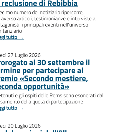
i reclusione di Rebibbia
decimo numero del notiziario ripercorre,
raverso articoli, testimonianze e interviste ai
tagonisti, i principali eventi nell'universo
itenziario
ggi tutto →
nedì 27 Luglio 2026
rorogato al 30 settembre il
ermine per partecipare al
remio «Secondo mestiere,
econda opportunità»
etenuti e gli ospiti delle Rems sono esonerati dal
rsamento della quota di partecipazione
ggi tutto →
nedì 20 Luglio 2026