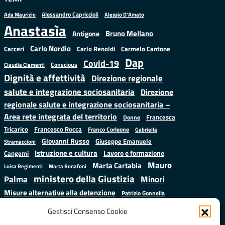
Alessandro Capriccioli
Alessio D'Amato
Ada Maurizio
Anastasìa
Bruno Mellano
Antigone
Carlo Nordio
Carlo Renoldi
Carmelo Cantone
Carceri
Dap
Covid-19
Conscious
Claudia Clementi
Dignità e affettività
Direzione regionale
salute e integrazione sociosanitaria
Direzione
regionale salute e integrazione sociosanitaria –
Area rete integrata del territorio
Francesca
Donne
Francesco Rocca
Tricarico
Franco Corleone
Gabriella
Giovanni Russo
Giuseppe Emanuele
Stramaccioni
Istruzione e cultura
Lavoro e formazione
Cangemi
Mauro
Marta Cartabia
Luisa Regimenti
Marta Bonafoni
ministero della Giustizia
Palma
Minori
Misure alternative alla detenzione
Patrizio Gonnella
Salute
Prap
Rebibbia
Regione Lazio
Roberto Monteforte
Gestisci Consenso Cookie
Samuele Ciambriello
Sergio
Sarah Grieco