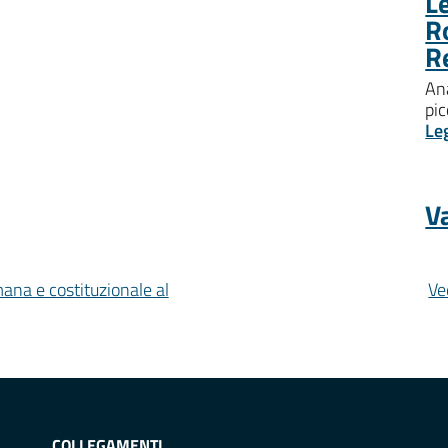
Le
R
R
Ana
pic
Le
Va
mana e costituzionale al
Ve
COLLEGAMENTI