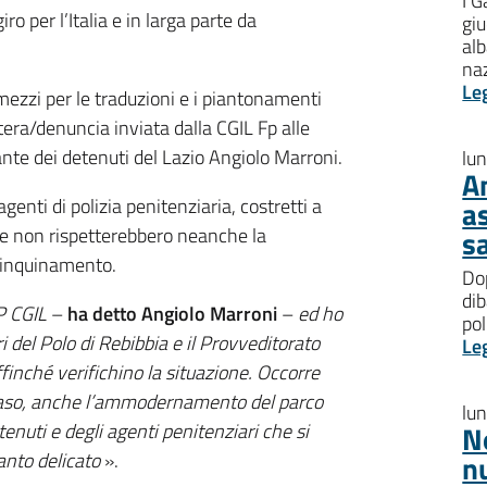
I G
iro per l’Italia e in larga parte da
giu
al
na
Le
mezzi per le traduzioni e i piantonamenti
tera/denuncia inviata dalla CGIL Fp alle
rante dei detenuti del Lazio Angiolo Marroni.
lu
A
agenti di polizia penitenziaria, costretti a
a
che non rispetterebbero neanche la
s
l’inquinamento.
Dop
dib
P CGIL
–
ha detto Angiolo Marroni
–
ed ho
pol
ri del Polo di Rebibbia e il Provveditorato
Le
inché verifichino la situazione. Occorre
aso, anche l’ammodernamento del parco
lu
tenuti e degli agenti penitenziari che si
N
anto delicato
».
n