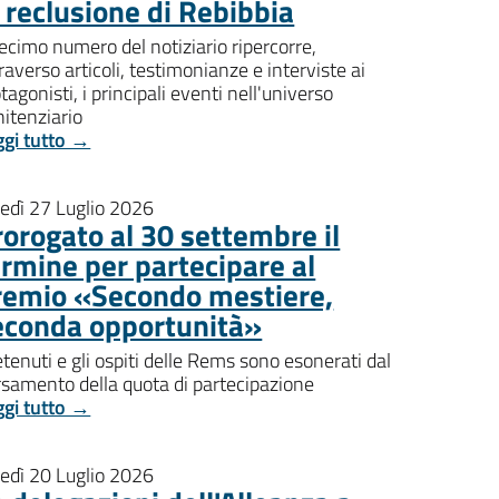
i reclusione di Rebibbia
decimo numero del notiziario ripercorre,
raverso articoli, testimonianze e interviste ai
tagonisti, i principali eventi nell'universo
itenziario
ggi tutto →
nedì 27 Luglio 2026
rorogato al 30 settembre il
ermine per partecipare al
remio «Secondo mestiere,
econda opportunità»
etenuti e gli ospiti delle Rems sono esonerati dal
rsamento della quota di partecipazione
ggi tutto →
nedì 20 Luglio 2026