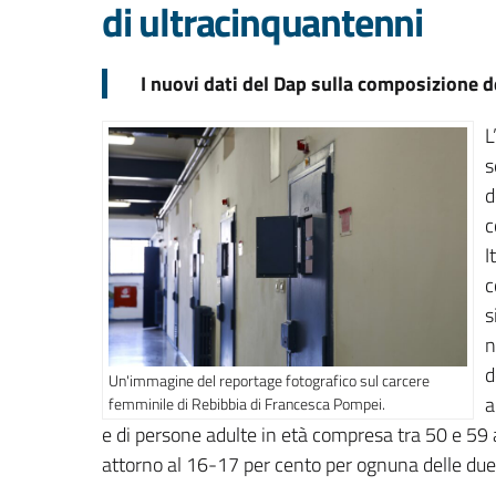
di ultracinquantenni
I nuovi dati del Dap sulla composizione 
L
s
d
c
I
c
s
n
d
Un'immagine del reportage fotografico sul carcere
a
femminile di Rebibbia di Francesca Pompei.
e di persone adulte in età compresa tra 50 e 59 
attorno al 16-17 per cento per ognuna delle due 