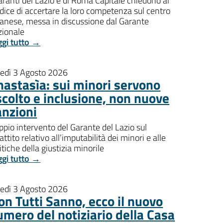
aranti del Lazio e di Roma Capitale chiedono al
dice di accertare la loro competenza sul centro
banese, messa in discussione dal Garante
zionale
ggi tutto →
nedì 3 Agosto 2026
nastasìa: sui minori servono
scolto e inclusione, non nuove
anzioni
pio intervento del Garante del Lazio sul
attito relativo all’imputabilità dei minori e alle
itiche della giustizia minorile
ggi tutto →
nedì 3 Agosto 2026
on Tutti Sanno, ecco il nuovo
umero del notiziario della Casa