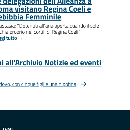
 delegazioni dell'Alleanza a
oma visitano Regina Coeli e
ebibbia Femminile
stasìa: "Detenuti all'aria aperta quando il sole
chia proprio nei cortili di Regina Coeli"
ggi tutto →
i all'Archivio Notizie ed eventi
dovo, con cinque figli e una nipotina
TEMI