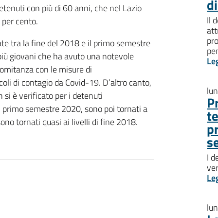
d
etenuti con più di 60 anni, che nel Lazio
Il 
0 per cento.
att
pro
ate tra la fine del 2018 e il primo semestre
pen
 più giovani che ha avuto una notevole
Le
omitanza con le misure di
oli di contagio da Covid-19. D’altro canto,
lu
si è verificato per i detenuti
P
l primo semestre 2020, sono poi tornati a
t
no tornati quasi ai livelli di fine 2018.
p
s
I d
ve
Le
lu