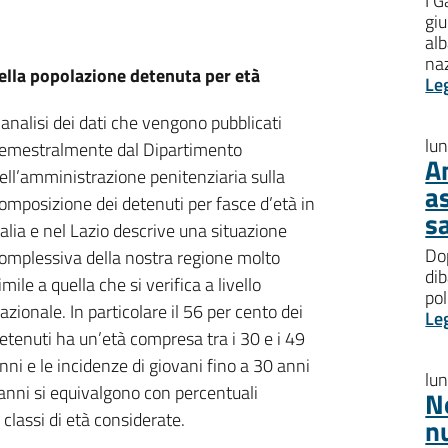
I G
giu
al
na
della popolazione detenuta per età
Le
’analisi dei dati che vengono pubblicati
lu
emestralmente dal Dipartimento
A
ell’amministrazione penitenziaria sulla
a
omposizione dei detenuti per fasce d’età in
s
talia e nel Lazio descrive una situazione
Dop
omplessiva della nostra regione molto
dib
imile a quella che si verifica a livello
pol
azionale. In particolare il 56 per cento dei
Le
etenuti ha un’età compresa tra i 30 e i 49
nni e le incidenze di giovani fino a 30 anni
lu
anni si equivalgono con percentuali
N
classi di età considerate.
n