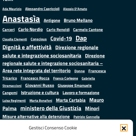
Alessandro Capriccioli
Alessio D'Amato
Ada Maurizio
Anastasìa
Bruno Mellano
Antigone
Carlo Nordio
Carlo Renoldi
Carmelo Cantone
Carceri
Dap
Covid-19
Conscious
Claudia Clementi
Dignità e affettività
Direzione regionale
salute e integrazione sociosanitaria
Direzione
regionale salute e integrazione sociosanitaria –
Area rete integrata del territorio
Francesca
Donne
Francesco Rocca
Tricarico
Franco Corleone
Gabriella
Giovanni Russo
Giuseppe Emanuele
Stramaccioni
Istruzione e cultura
Lavoro e formazione
Cangemi
Mauro
Marta Cartabia
Luisa Regimenti
Marta Bonafoni
ministero della Giustizia
Palma
Minori
Misure alternative alla detenzione
Patrizio Gonnella
Salute
Prap
Rebibbia
Regione Lazio
Roberto Monteforte
Gestisci Consenso Cookie
Samuele Ciambriello
Sergio
Sarah Grieco