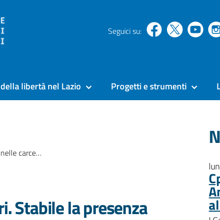
Seguici su:
della libertà nel Lazio
Progetti e strumenti
N
a presenza di ultracinquantenni
lu
C
A
i. Stabile la presenza
a