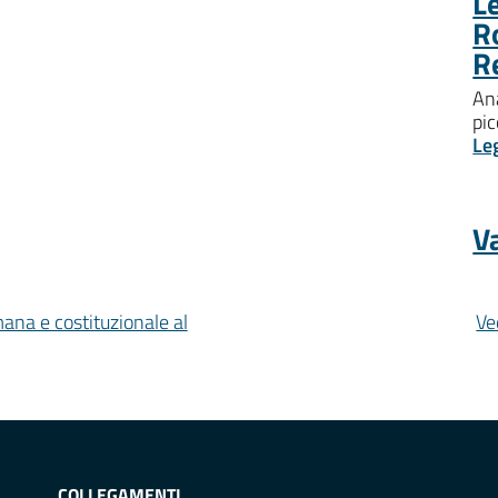
Le
R
R
Ana
pic
Le
Va
mana e costituzionale al
Ve
COLLEGAMENTI