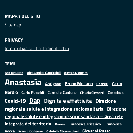
MAPPA DEL SITO
Sitemap
PRIVACY
Informativa sul trattamento dati
TEMI
Alessandro Capriccioli
Alessio D'Amato
Ada Maurizio
Anastasìa
Bruno Mellano
Carlo
Antigone
Carceri
Nordio
Carlo Renoldi
Carmelo Cantone
Conscious
Claudia Clementi
Dap
Dignità e affettività
Covid-19
Direzione
regionale salute e integrazione sociosanitaria
Direzione
regionale salute e integrazione sociosanitaria – Area rete
integrata del territorio
Francesco
Francesca Tricarico
Donne
Giovanni Russo
Rocca
Franco Corleone
Gabriella Stramaccioni