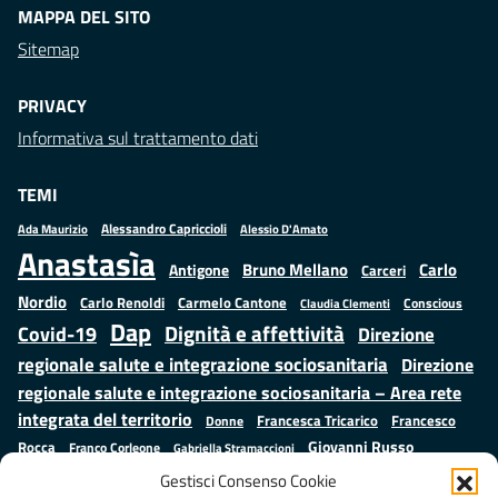
MAPPA DEL SITO
Sitemap
PRIVACY
Informativa sul trattamento dati
TEMI
Alessandro Capriccioli
Alessio D'Amato
Ada Maurizio
Anastasìa
Bruno Mellano
Carlo
Antigone
Carceri
Nordio
Carlo Renoldi
Carmelo Cantone
Conscious
Claudia Clementi
Dap
Dignità e affettività
Covid-19
Direzione
regionale salute e integrazione sociosanitaria
Direzione
regionale salute e integrazione sociosanitaria – Area rete
integrata del territorio
Francesco
Francesca Tricarico
Donne
Giovanni Russo
Rocca
Franco Corleone
Gabriella Stramaccioni
Istruzione e cultura
Lavoro e
Giuseppe Emanuele Cangemi
Gestisci Consenso Cookie