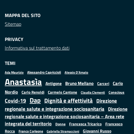
MAPPA DEL SITO
Sitemap
PRIVACY
Informativa sul trattamento dati
TEMI
Alessandro Capriccioli
Alessio D'Amato
Ada Maurizio
Anastasìa
Bruno Mellano
Carlo
Antigone
Carceri
Nordio
Carlo Renoldi
Carmelo Cantone
Conscious
Claudia Clementi
Dap
Dignità e affettività
Covid-19
Direzione
regionale salute e integrazione sociosanitaria
Direzione
regionale salute e integrazione sociosanitaria – Area rete
integrata del territorio
Francesco
Francesca Tricarico
Donne
Giovanni Russo
Rocca
Franco Corleone
Gabriella Stramaccioni