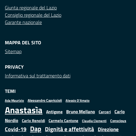
Giunta regionale del Lazio
Consiglio regionale del Lazio
Garante nazionale
MAPPA DEL SITO
Sitemap
PRIVACY
Informativa sul trattamento dati
TEMI
Alessandro Capriccioli
Alessio D'Amato
Ada Maurizio
Anastasìa
Bruno Mellano
Carlo
Antigone
Carceri
Nordio
Carlo Renoldi
Carmelo Cantone
Conscious
Claudia Clementi
Dap
Dignità e affettività
Covid-19
Direzione