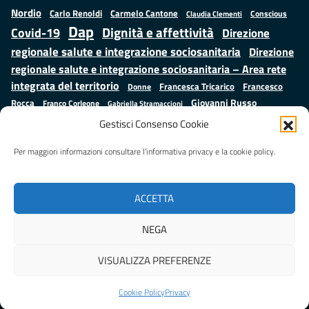
Nordio
Carlo Renoldi
Carmelo Cantone
Conscious
Claudia Clementi
Dap
Dignità e affettività
Covid-19
Direzione
regionale salute e integrazione sociosanitaria
Direzione
regionale salute e integrazione sociosanitaria – Area rete
integrata del territorio
Francesco
Francesca Tricarico
Donne
Giovanni Russo
Rocca
Franco Corleone
Gabriella Stramaccioni
Istruzione e cultura
Lavoro e
Giuseppe Emanuele Cangemi
Gestisci Consenso Cookie
Mauro
Marta Cartabia
formazione
Luisa Regimenti
Marta Bonafoni
ministero della Giustizia
Per maggiori informazioni consultare l’informativa privacy e la cookie policy.
Palma
Minori
Misure
alternative alla detenzione
Prap
Patrizio Gonnella
Rebibbia
Salute
Samuele Ciambriello
Regione Lazio
Roberto Monteforte
ACCETTA
Situazione in numeri
Sergio Mattarella
Sarah Grieco
Valentina Calderone
NEGA
Stefano Anastasìa
VISUALIZZA PREFERENZE
Realizzato da
LAZIOcrea
Cookie Policy
Privacy