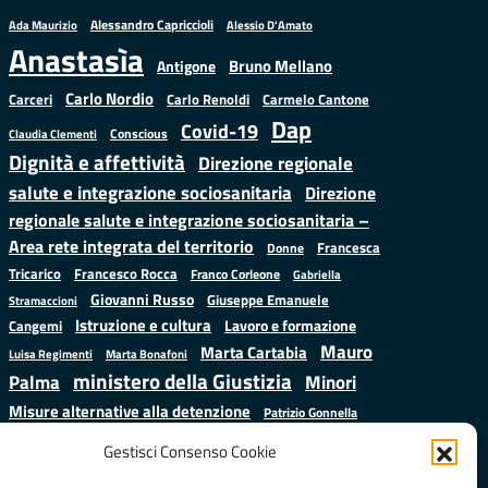
Alessandro Capriccioli
Alessio D'Amato
Ada Maurizio
Anastasìa
Bruno Mellano
Antigone
Carlo Nordio
Carlo Renoldi
Carmelo Cantone
Carceri
Dap
Covid-19
Conscious
Claudia Clementi
Dignità e affettività
Direzione regionale
salute e integrazione sociosanitaria
Direzione
regionale salute e integrazione sociosanitaria –
Area rete integrata del territorio
Francesca
Donne
Francesco Rocca
Tricarico
Franco Corleone
Gabriella
Giovanni Russo
Giuseppe Emanuele
Stramaccioni
Istruzione e cultura
Lavoro e formazione
Cangemi
Mauro
Marta Cartabia
Luisa Regimenti
Marta Bonafoni
ministero della Giustizia
Palma
Minori
Misure alternative alla detenzione
Patrizio Gonnella
Salute
Prap
Rebibbia
Regione Lazio
Roberto Monteforte
Gestisci Consenso Cookie
Samuele Ciambriello
Sergio
Sarah Grieco