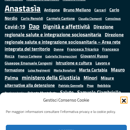
Anastasìa
Bruno Mellano
Carlo
Antigone
Carceri
Nordio
Carlo Renoldi
Carmelo Cantone
Conscious
Claudia Clementi
Dap
Dignità e affettività
Covid-19
Direzione
regionale salute e integrazione sociosanitaria
Direzione
regionale salute e integrazione sociosanitaria – Area rete
integrata del territorio
Francesco
Francesca Tricarico
Donne
Giovanni Russo
Rocca
Franco Corleone
Gabriella Stramaccioni
Istruzione e cultura
Lavoro e
Giuseppe Emanuele Cangemi
Mauro
Marta Cartabia
formazione
Luisa Regimenti
Marta Bonafoni
ministero della Giustizia
Palma
Minori
Misure
alternative alla detenzione
Prap
Patrizio Gonnella
Rebibbia
Salute
Samuele Ciambriello
Regione Lazio
Roberto Monteforte
Situazione in numeri
Gestisci Consenso Cookie
Sergio Mattarella
Sarah Grieco
Valentina Calderone
Stefano Anastasìa
Per maggiori informazioni consultare l’informativa privacy e la cookie policy.