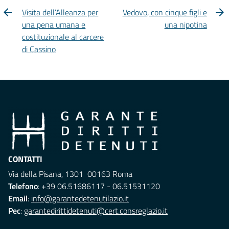
Visita dell’Alleanza per
Vedovo, con cinque figli e
una pena umana e
una nipotina
costituzionale al carcere
di Cassino
CONTATTI
Via della Pisana, 1301 00163 Roma
Telefono
: +39 06.51686117 - 06.51531120
Email
:
info@garantedetenutilazio.it
Pec
:
garantedirittidetenuti@cert.consreglazio.it