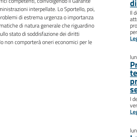
uffici competenti, coinvolgendo il Garante
d
nistrazioni interpellate. Lo Sportello, poi,
Il 
 problemi di estrema urgenza o importanza
att
atiche di natura generale che riguardino
pro
pen
llo stato di soddisfazione dei diritti
Le
llo non comporterà oneri economici per le
lu
P
t
p
s
I d
ve
Le
lu