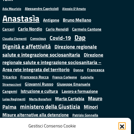
Alessandro Capriccioli
Alessio D'Amato
Ada Maurizio
Anastasìa
Bruno Mellano
Antigone
Carlo Nordio
Carlo Renoldi
Carmelo Cantone
Carceri
Dap
Covid-19
Conscious
Claudia Clementi
Dignità e affettività
Direzione regionale
salute e integrazione sociosanitaria
Direzione
regionale salute e integrazione sociosanitaria –
Area rete integrata del territorio
Francesca
Donne
Francesco Rocca
Tricarico
Franco Corleone
Gabriella
Giovanni Russo
Giuseppe Emanuele
Stramaccioni
Istruzione e cultura
Lavoro e formazione
Cangemi
Mauro
Marta Cartabia
Luisa Regimenti
Marta Bonafoni
ministero della Giustizia
Palma
Minori
Misure alternative alla detenzione
Patrizio Gonnella
Salute
Prap
Rebibbia
Regione Lazio
Roberto Monteforte
Gestisci Consenso Cookie
Samuele Ciambriello
Sergio
Sarah Grieco