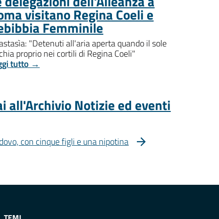
 delegazioni dell'Alleanza a
oma visitano Regina Coeli e
ebibbia Femminile
stasìa: "Detenuti all'aria aperta quando il sole
chia proprio nei cortili di Regina Coeli"
ggi tutto →
i all'Archivio Notizie ed eventi
dovo, con cinque figli e una nipotina
TEMI