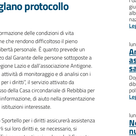
I G
glano protocollo
giu
al
na
Le
formazione delle condizioni di vita
he che rendono difficoltoso il pieno
lu
 libertà personale. È quanto prevede un
A
rzo dal Garante delle persone sottoposte a
a
Regione Lazio e dall’associazione Antigone.
s
attività di monitoraggio e di analisi con i
Dop
r i diritti”, il servizio attivato da
dib
so della Casa circondariale di Rebibbia per
pol
Le
i informazione, di aiuto nella presentazione
 istituzioni interessate.
lu
Sportello per i diritti assicurerà assistenza
N
 sui loro diritti e, se necessario, si
n