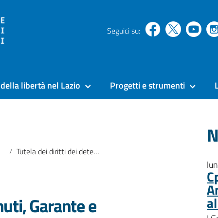
Seguici su:
della libertà nel Lazio
Progetti e strumenti
N
Tutela dei diritti dei detenuti, Garante e associazione Antigone siglano protocollo d’intesa
lu
C
A
nuti, Garante e
a