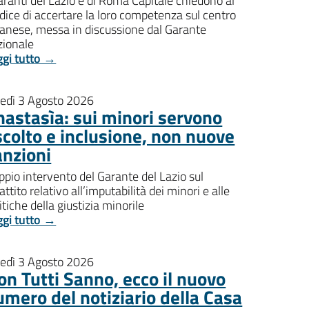
aranti del Lazio e di Roma Capitale chiedono al
dice di accertare la loro competenza sul centro
banese, messa in discussione dal Garante
zionale
ggi tutto →
nedì 3 Agosto 2026
nastasìa: sui minori servono
scolto e inclusione, non nuove
anzioni
pio intervento del Garante del Lazio sul
attito relativo all’imputabilità dei minori e alle
itiche della giustizia minorile
ggi tutto →
nedì 3 Agosto 2026
on Tutti Sanno, ecco il nuovo
umero del notiziario della Casa