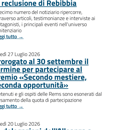
i reclusione di Rebibbia
decimo numero del notiziario ripercorre,
raverso articoli, testimonianze e interviste ai
tagonisti, i principali eventi nell'universo
itenziario
ggi tutto →
nedì 27 Luglio 2026
rorogato al 30 settembre il
ermine per partecipare al
remio «Secondo mestiere,
econda opportunità»
etenuti e gli ospiti delle Rems sono esonerati dal
rsamento della quota di partecipazione
ggi tutto →
nedì 20 Luglio 2026