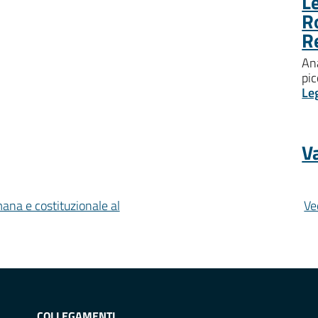
Le
R
R
Ana
pic
Le
Va
mana e costituzionale al
Ve
COLLEGAMENTI