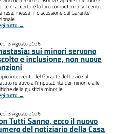
aranti del Lazio e di Roma Capitale chiedono al
dice di accertare la loro competenza sul centro
banese, messa in discussione dal Garante
zionale
ggi tutto →
nedì 3 Agosto 2026
nastasìa: sui minori servono
scolto e inclusione, non nuove
anzioni
pio intervento del Garante del Lazio sul
attito relativo all’imputabilità dei minori e alle
itiche della giustizia minorile
ggi tutto →
nedì 3 Agosto 2026
on Tutti Sanno, ecco il nuovo
umero del notiziario della Casa