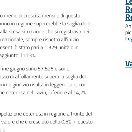
Le
R
R
o medio di crescita mensile di questo
anno in regione supererebbe la soglia delle
Ana
lla stesa situazione che si registrava nei
pic
Le
nazionale, sempre rispetto all’inizio
senti è stato pari a 1.329 unità e in
raggiunto il 113%.
Va
a fine giugno sono 57.525 e sono
asso di affollamento supera la soglia del
rimo giudizio risulta in leggero calo, con
ne detenuta del Lazio, inferiore al 14,2%
popolazione detenuta in regione a fronte del
un valore che è cresciuto dello 0,5% in questo
ale.