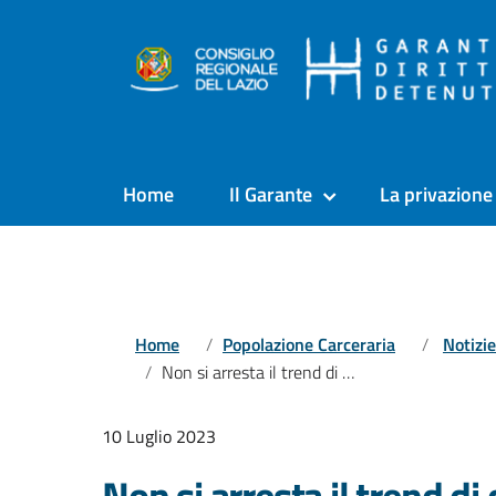
Home
Il Garante
La privazione 
Home
Popolazione Carceraria
Notizie
Non si arresta il trend di crescita delle presenze negli istituti penitenziari italiani
10 Luglio 2023
Non si arresta il trend di 