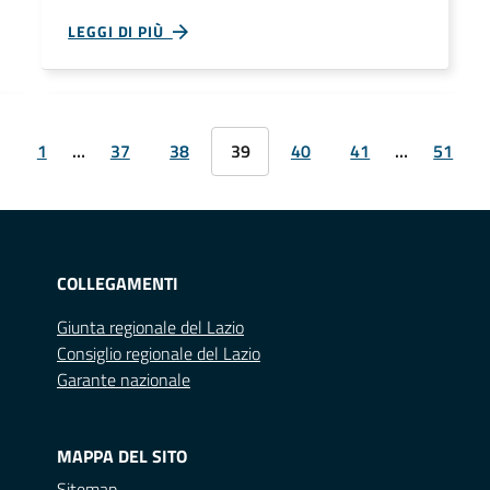
LEGGI DI PIÙ
1
…
37
38
39
40
41
…
51
COLLEGAMENTI
Giunta regionale del Lazio
Consiglio regionale del Lazio
Garante nazionale
MAPPA DEL SITO
Sitemap