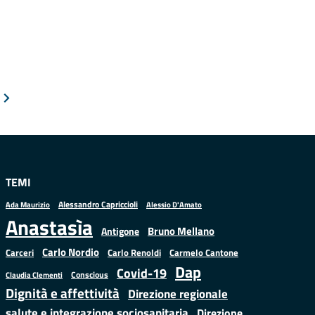
TEMI
Alessandro Capriccioli
Alessio D'Amato
Ada Maurizio
Anastasìa
Bruno Mellano
Antigone
Carlo Nordio
Carlo Renoldi
Carmelo Cantone
Carceri
Dap
Covid-19
Conscious
Claudia Clementi
Dignità e affettività
Direzione regionale
salute e integrazione sociosanitaria
Direzione