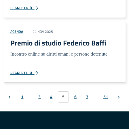
LEGGI DI PIÙ
AGENDA
24 NOV 2025
Premio di studio Federico Baffi
Incontro online su diritti umani e persone detenute
LEGGI DI PIÙ
1
…
3
4
5
6
7
…
51