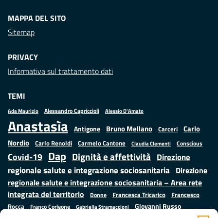
MAPPA DEL SITO
Sitemap
PRIVACY
Informativa sul trattamento dati
TEMI
Alessandro Capriccioli
Alessio D'Amato
Ada Maurizio
Anastasìa
Bruno Mellano
Carlo
Antigone
Carceri
Nordio
Carlo Renoldi
Carmelo Cantone
Conscious
Claudia Clementi
Dap
Dignità e affettività
Covid-19
Direzione
regionale salute e integrazione sociosanitaria
Direzione
regionale salute e integrazione sociosanitaria – Area rete
integrata del territorio
Francesco
Francesca Tricarico
Donne
Giovanni Russo
Rocca
Franco Corleone
Gabriella Stramaccioni
Istruzione e cultura
Lavoro e
Giuseppe Emanuele Cangemi