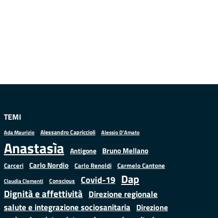
TEMI
Alessandro Capriccioli
Alessio D'Amato
Ada Maurizio
Anastasìa
Bruno Mellano
Antigone
Carlo Nordio
Carlo Renoldi
Carmelo Cantone
Carceri
Dap
Covid-19
Conscious
Claudia Clementi
Dignità e affettività
Direzione regionale
salute e integrazione sociosanitaria
Direzione