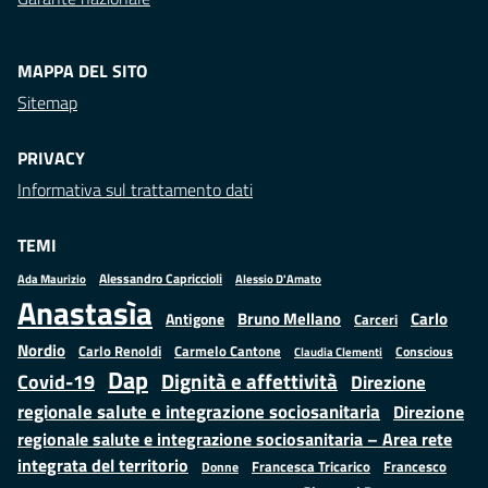
MAPPA DEL SITO
Sitemap
PRIVACY
Informativa sul trattamento dati
TEMI
Alessandro Capriccioli
Alessio D'Amato
Ada Maurizio
Anastasìa
Bruno Mellano
Carlo
Antigone
Carceri
Nordio
Carlo Renoldi
Carmelo Cantone
Conscious
Claudia Clementi
Dap
Dignità e affettività
Covid-19
Direzione
regionale salute e integrazione sociosanitaria
Direzione
regionale salute e integrazione sociosanitaria – Area rete
integrata del territorio
Francesco
Francesca Tricarico
Donne